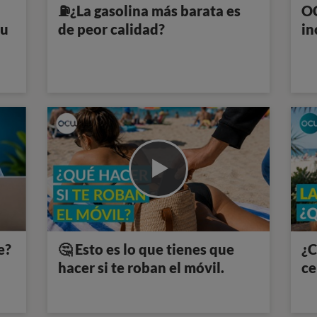
⛽¿La gasolina más barata es
OC
tu
de peor calidad?
in
e?
🤔 Esto es lo que tienes que
¿C
hacer si te roban el móvil.
ce