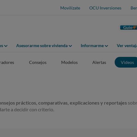
Movilízate
OCU Inversiones
Ben
Guio
os
Asesorarme sobre vivienda
Informarme
Ver venta
adores
Consejos
Modelos
Alertas
Vídeos
onsejos prácticos, comparativas, explicaciones y reportajes
sobr
arte a decidir con criterio.