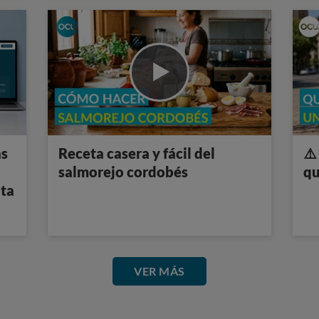
as
Receta casera y fácil del
⚠️
salmorejo cordobés
qu
nta
VER MÁS