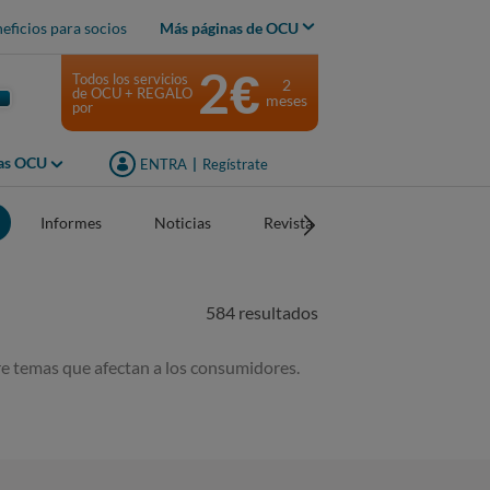
eficios para socios
Más páginas de OCU
2€
Todos los servicios
2
de OCU + REGALO
meses
por
jas OCU
ENTRA
|
Regístrate
Informes
Noticias
Revistas
584 resultados
e temas que afectan a los consumidores.