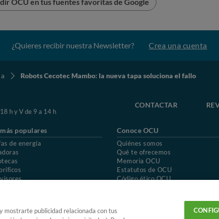
dir OCU en tus fuentes favoritas de Google
¿Quieres recibir nuestra Newsletter?
Crea una cuenta
na
Robots Cecotec Mambo: la nueva tapa soluciona el fallo
CONTACTAR
REV
 18 h y V de 9 a 14 h
 más populares
Conoce OCU
fas de energía
Quiénes somos
adoras
Qué te ofrecemos
otecas
Memoria OCU
oríficos
Estatutos de OCU
visores
Código ético OCU
chones
Preguntas frecuentes
ión de OCU
Política de privacidad
Uso del nombre y de los signos de OCU
CONFIG
 y mostrarte publicidad relacionada con tus