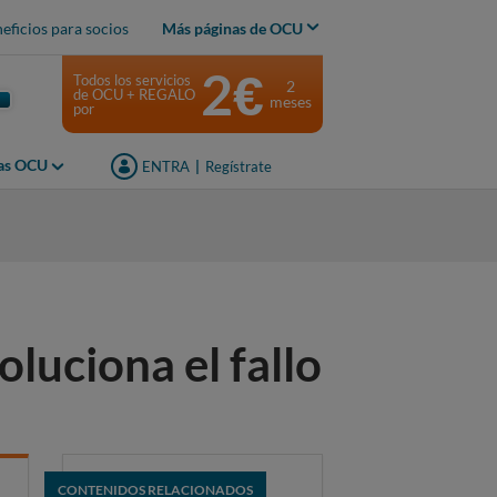
eficios para socios
Más páginas de OCU
2€
Todos los servicios
2
de OCU + REGALO
meses
por
jas OCU
ENTRA
|
Regístrate
luciona el fallo
CONTENIDOS RELACIONADOS