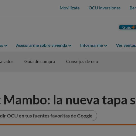
Movilízate
OCU Inversiones
Ben
Guio
os
Asesorarme sobre vivienda
Informarme
Ver venta
arador
Guía de compra
Consejos de uso
Mambo: la nueva tapa so
dir OCU en tus fuentes favoritas de Google