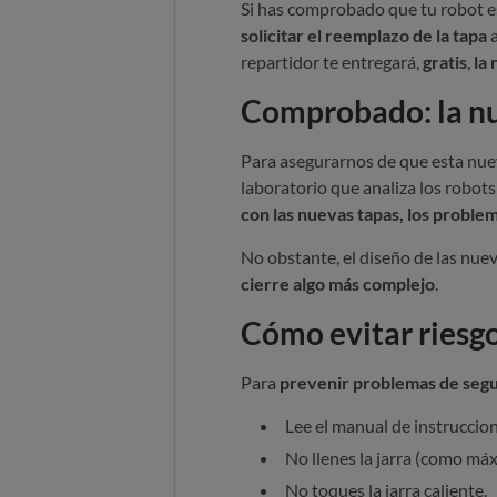
Si has comprobado que tu robot es
solicitar el reemplazo de la tapa
a
repartidor te entregará,
gratis
,
la 
Comprobado: la nu
Para asegurarnos de que esta nuev
laboratorio que analiza los robots d
con las nuevas tapas, los proble
No obstante, el diseño de las nueva
cierre algo más complejo
.
Cómo evitar riesgo
Para
prevenir problemas de seg
Lee el manual de instruccio
No llenes la jarra (como máxi
No toques la jarra caliente.