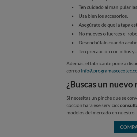
Ten cuidado al manipular las 
Usa bien los accesorios.
Asegúrate de que la tapa est
No mueves o fuerces el robo
Desenchúfalo cuando acabes
Ten precaución con niños y 
Además, el fabricante pone a dispo
correo
info@programascecotec.c
¿Buscas un nuevo 
Si necesitas un pinche que se conv
cocción hará ese servicio:
consulta
modelos del mercado en nuestro
COMPA