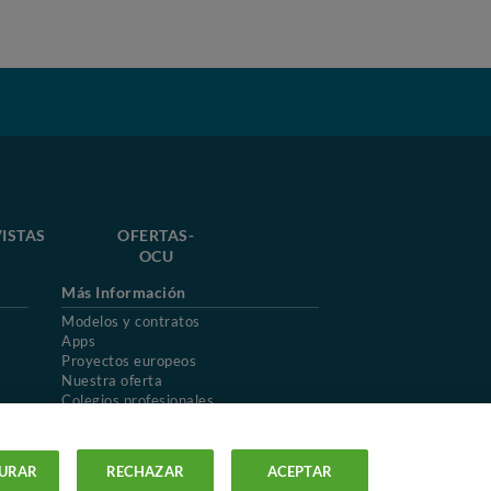
ISTAS
OFERTAS-
OCU
Más Información
Modelos y contratos
Apps
Proyectos europeos
Nuestra oferta
Colegios profesionales
Mapa del sitio
URAR
RECHAZAR
ACEPTAR