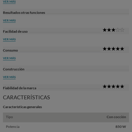
VER MÁS
Resultados otras funciones
VER MÁS
3
Facilidad de uso
Sta
VER MÁS
5
Consumo
Sta
VER MÁS
Construcción
VER MÁS
5
Fiabilidad de la marca
Sta
CARACTERÍSTICAS
Características generales
Tipo
Con cocción
Potencia
850 W