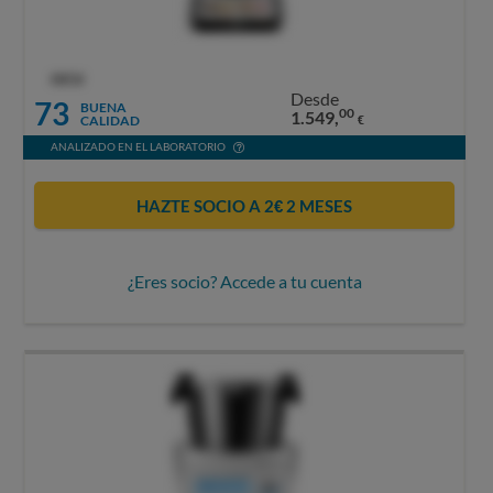
OCU
Desde
73
BUENA
00
1.549,
CALIDAD
€
ANALIZADO EN EL LABORATORIO
HAZTE SOCIO A 2€ 2 MESES
¿Eres socio? Accede a tu cuenta