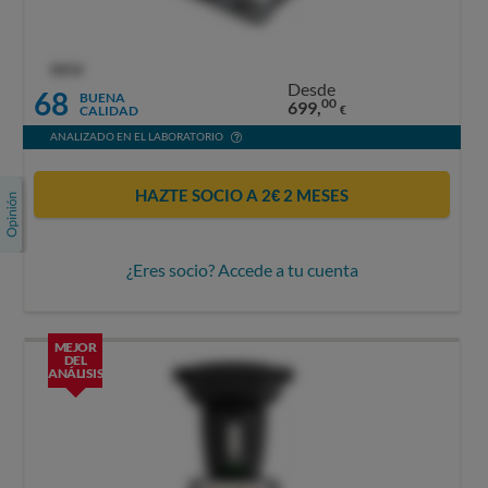
OCU
Desde
68
BUENA
00
699,
CALIDAD
€
ANALIZADO EN EL LABORATORIO
HAZTE SOCIO A 2€ 2 MESES
¿Eres socio? Accede a tu cuenta
MEJOR
DEL
ANÁLISIS