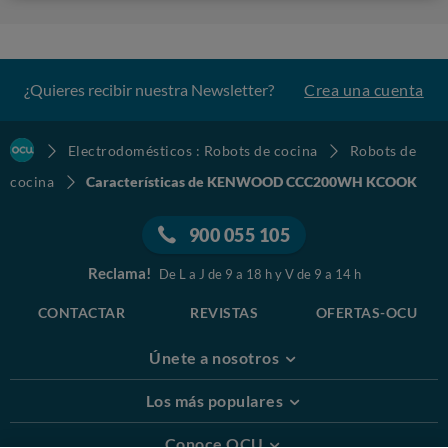
¿Quieres recibir nuestra Newsletter?
Crea una cuenta
Electrodomésticos : Robots de cocina
Robots de
cocina
Características de KENWOOD CCC200WH KCOOK
900 055 105
Reclama!
De L a J de 9 a 18 h y V de 9 a 14 h
CONTACTAR
REVISTAS
OFERTAS-OCU
Únete a nosotros
Los más populares
Conoce OCU