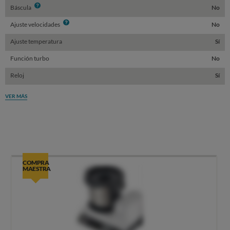
Info
Báscula
No
Info
Ajuste velocidades
No
Ajuste temperatura
Sí
Función turbo
No
Reloj
Sí
VER MÁS
COMPRA
MAESTRA