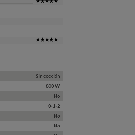
5
Star
5
Star
Sin cocción
800 W
No
0-1-2
No
No