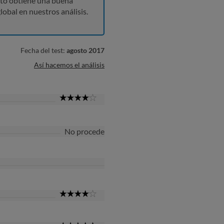
to obtiene una buena
lobal en nuestros análisis.
Fecha del test:
agosto 2017
Así hacemos el análisis
4
Star
No procede
4
Star