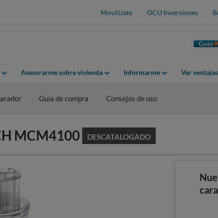
Movilízate
OCU Inversiones
B
Guio
Asesorarme sobre vivienda
Informarme
Ver ventaja
arador
Guía de compra
Consejos de uso
OSCH MCM4100
DESCATALOGADO
Nue
cara