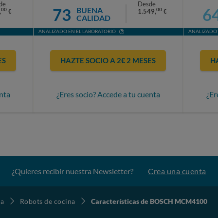
de
Desde
73
6
BUENA
00
00
,
1.549,
€
€
CALIDAD
ANALIZADO EN EL LABORATORIO
ANALIZADO 
ES
HAZTE SOCIO A 2€ 2 MESES
H
nta
¿Eres socio? Accede a tu cuenta
¿Er
¿Quieres recibir nuestra Newsletter?
Crea una cuenta
na
Robots de cocina
Características de BOSCH MCM4100