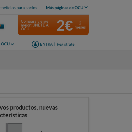
eneficios para socios
Más páginas de OCU
2€
Compara y elige
2
mejor: ÚNETE A
meses
OCU
s OCU
ENTRA
|
Regístrate
vos productos, nuevas
cterísticas