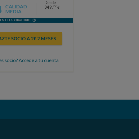
Desde
4
CALIDAD
99
349,
€
MEDIA
EN EL LABORATORIO
AZTE SOCIO A 2€ 2 MESES
es socio? Accede a tu cuenta