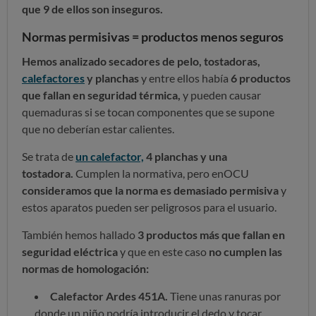
que
9 de ellos son inseguros.
Normas permisivas = productos menos seguros
Hemos analizado secadores de pelo, tostadoras,
calefactores
y planchas
y entre ellos había
6 productos
que fallan en seguridad térmica,
y pueden causar
quemaduras si se tocan componentes que se supone
que no deberían estar calientes.
Se trata de
un calefactor,
4 planchas y una
tostadora.
Cumplen la normativa, pero en
OCU
consideramos que la norma es demasiado permisiva
y
estos aparatos pueden ser peligrosos para el usuario.
También hemos hallado
3 productos más que fallan en
seguridad eléctrica
y que en este caso
no cumplen las
normas de homologación
:
Calefactor Ardes 451A.
Tiene unas ranuras por
donde un niño podría introducir el dedo y tocar