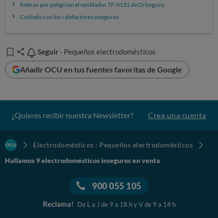
Retiran por peligroso el ventilador TF-0131 de Orbegozo
Cuidado con los calefactores inseguros
Seguir
Seguir
- Pequeños electrodomésticos
Añadir OCU en tus fuentes favoritas de Google
¿Quieres recibir nuestra Newsletter?
Crea una cuenta
Electrodomésticos : Pequeños electrodomésticos
Hallamos 9 electrodomésticos inseguros en venta
900 055 105
Reclama!
De L a J de 9 a 18 h y V de 9 a 14 h