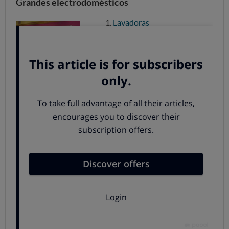
Grandes electrodomésticos
Lavadoras
Lavavajillas
Secadoras
Frigoríficos
Microondas
Vitrocerámicas
Placas de cocina
Pequeños aparatos electrodomésticos
Cafeteras
Freidoras
Máquinas de pan
Batidoras
Aspiradores
Robots aspiradores