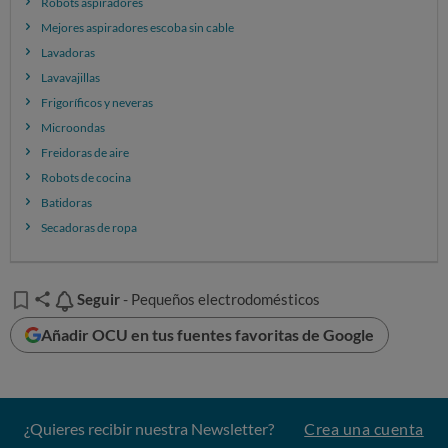
Robots aspiradores
Mejores aspiradores escoba sin cable
Lavadoras
Lavavajillas
Frigoríficos y neveras
Microondas
Freidoras de aire
Robots de cocina
Batidoras
Secadoras de ropa
Seguir
Seguir
- Pequeños electrodomésticos
Añadir OCU en tus fuentes favoritas de Google
¿Quieres recibir nuestra Newsletter?
Crea una cuenta