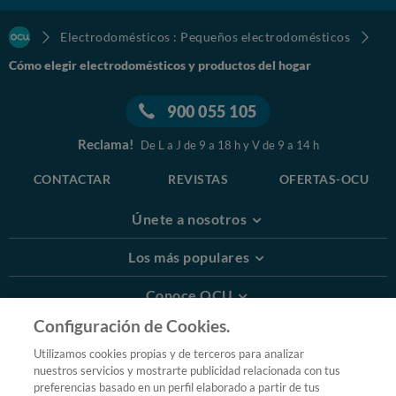
Electrodomésticos : Pequeños electrodomésticos
Cómo elegir electrodomésticos y productos del hogar
900 055 105
Reclama!
De L a J de 9 a 18 h y V de 9 a 14 h
CONTACTAR
REVISTAS
OFERTAS-OCU
Únete a nosotros
Los más populares
Conoce OCU
Configuración de Cookies.
Más Información
Utilizamos cookies propias y de terceros para analizar
nuestros servicios y mostrarte publicidad relacionada con tus
© 2026 OCU
preferencias basado en un perfil elaborado a partir de tus
Condiciones generales de contratación de OCU