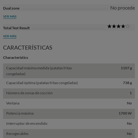
No procede
Dual zone
VER MÁS
4
Total Test Result
Sta
VER MÁS
CARACTERÍSTICAS
Characteristics
Capacidad máxima medida (patatas fritas
1107 g
congeladas)
Capacidad óptima (patatas fritas congeladas)
738 g
Número de zonas de cocción
1
Ventana
No
Potencia máxima
1700 W
Interruptor de encendido
No
Recogecables
No