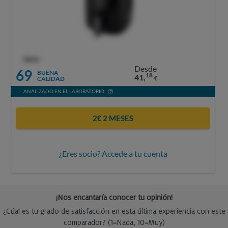
OCU
Desde
69
BUENA
18
41,
CALIDAD
€
ANALIZADO EN EL LABORATORIO
2€ 2 MESES
¿Eres socio? Accede a tu cuenta