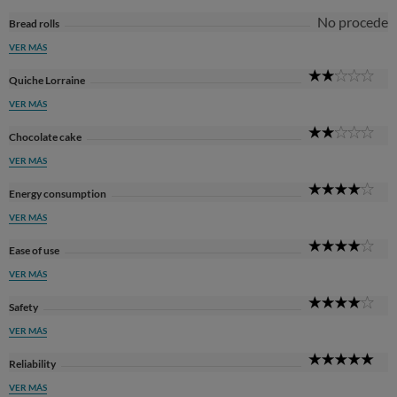
No procede
Bread rolls
VER MÁS
2
Quiche Lorraine
Sta
VER MÁS
2
Chocolate cake
Sta
VER MÁS
4
Energy consumption
Sta
VER MÁS
4
Ease of use
Sta
VER MÁS
4
Safety
Sta
VER MÁS
5
Reliability
Sta
VER MÁS