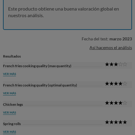
Este producto obtiene una buena valoración global en
nuestros análisis.
Fecha del test:
marzo 2023
Así hacemos el análisis
Resultados
3
French fries cooking quality (max quantity)
Sta
VER MÁS
4
French fries cooking quality (optimal quantity)
Sta
VER MÁS
4
Chicken legs
Sta
VER MÁS
5
Spring rolls
Sta
VER MÁS