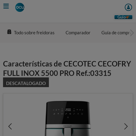
Skip
to
main
Guio
content
Todo sobre freidoras
Comparador
Guía de compra
Características de CECOTEC CECOFRY
FULL INOX 5500 PRO Ref.:03315
DESCATALOGADO