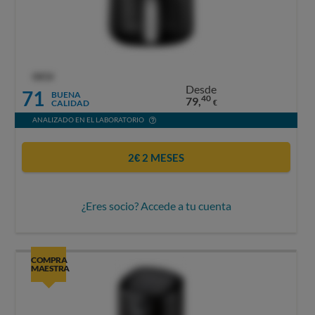
OCU
Desde
71
BUENA
40
79,
CALIDAD
€
ANALIZADO EN EL LABORATORIO
2€ 2 MESES
¿Eres socio? Accede a tu cuenta
COMPRA
MAESTRA