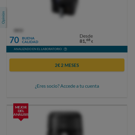
OCU
Desde
70
BUENA
68
81,
CALIDAD
€
ANALIZADO EN EL LABORATORIO
2€ 2 MESES
¿Eres socio? Accede a tu cuenta
MEJOR
DEL
ANÁLISIS