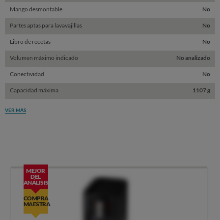
Mango desmontable
No
Partes aptas para lavavajillas
No
Libro de recetas
No
Volumen máximo indicado
No analizado
Conectividad
No
Capacidad máxima
1107 g
VER MÁS
MEJOR
DEL
ANÁLISIS
COMPRA
MAESTRA