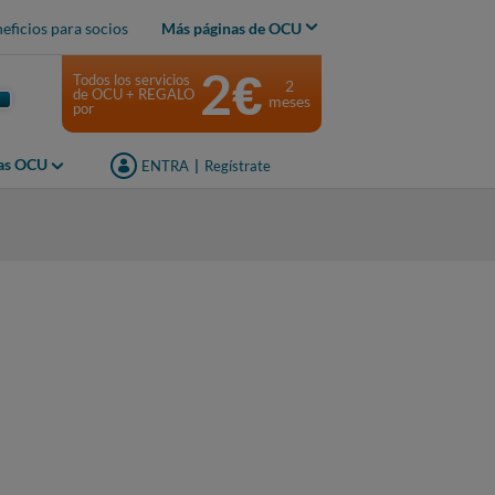
eficios para socios
Más páginas de OCU
2€
Todos los servicios
2
de OCU + REGALO
meses
por
jas OCU
ENTRA
|
Regístrate