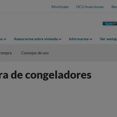
Movilízate
OCU Inversiones
Ben
Guio
os
Asesorarme sobre vivienda
Informarme
Ver venta
 compra
Consejos de uso
ra de congeladores