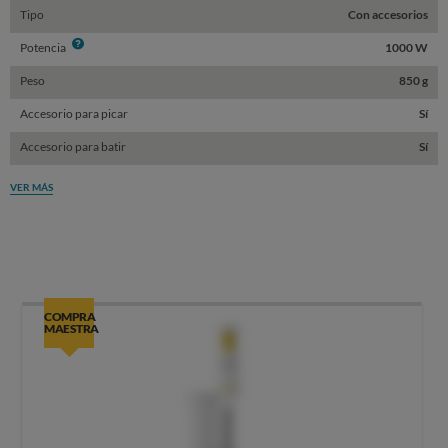
Tipo
Con accesorios
Info
Potencia
1000 W
Peso
850 g
Accesorio para picar
Sí
Accesorio para batir
Sí
VER MÁS
COMPRA
MAESTRA