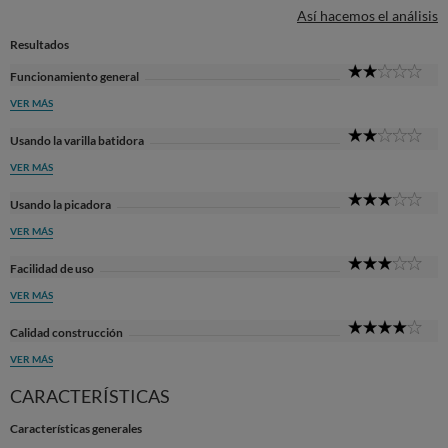
Así hacemos el análisis
Resultados
2
Funcionamiento general
Sta
VER MÁS
2
Usando la varilla batidora
Sta
VER MÁS
3
Usando la picadora
Sta
VER MÁS
3
Facilidad de uso
Sta
VER MÁS
4
Calidad construcción
Sta
VER MÁS
CARACTERÍSTICAS
Características generales