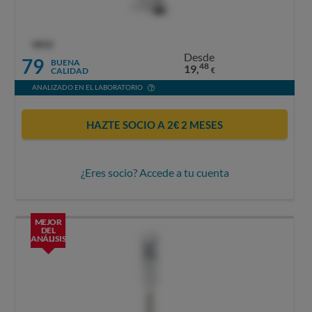
OCU
Desde
79
BUENA
48
19,
CALIDAD
€
ANALIZADO EN EL LABORATORIO
HAZTE SOCIO A 2€ 2 MESES
¿Eres socio? Accede a tu cuenta
MEJOR
DEL
ANÁLISIS