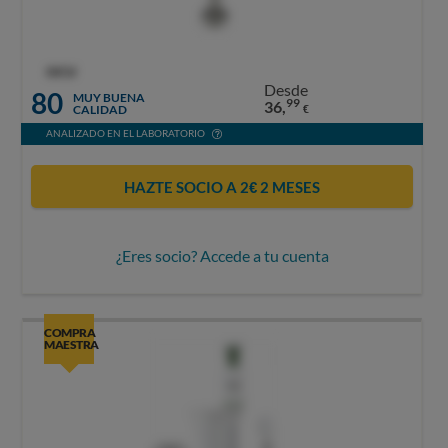
OCU
Desde
80
MUY BUENA
99
36,
CALIDAD
€
ANALIZADO EN EL LABORATORIO
HAZTE SOCIO A 2€ 2 MESES
¿Eres socio? Accede a tu cuenta
COMPRA
MAESTRA