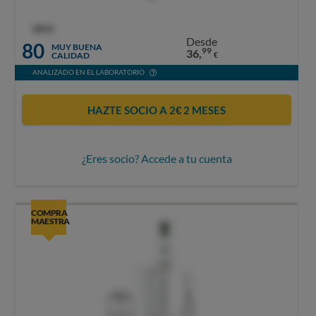
OCU
Desde
80
MUY BUENA
99
36,
CALIDAD
€
ANALIZADO EN EL LABORATORIO
HAZTE SOCIO A 2€ 2 MESES
¿Eres socio? Accede a tu cuenta
COMPRA
MAESTRA