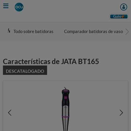
Skip
to
main
Guio
content
Todo sobre batidoras
Comparador batidoras de vaso
Características de JATA BT165
DESCATALOGADO