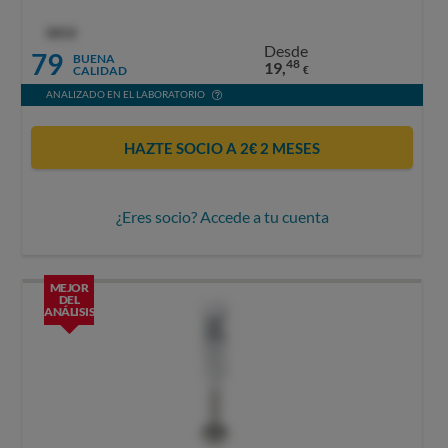
OCU
Desde
79
BUENA
48
19,
CALIDAD
€
ANALIZADO EN EL LABORATORIO
HAZTE SOCIO A 2€ 2 MESES
¿Eres socio? Accede a tu cuenta
MEJOR
DEL
ANÁLISIS