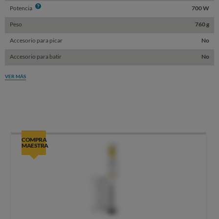
Info
Potencia
700 W
Peso
760 g
Accesorio para picar
No
Accesorio para batir
No
VER MÁS
COMPRA
MAESTRA