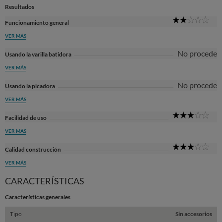
Resultados
2
Funcionamiento general
Sta
VER MÁS
No procede
Usando la varilla batidora
VER MÁS
No procede
Usando la picadora
VER MÁS
3
Facilidad de uso
Sta
VER MÁS
3
Calidad construcción
Sta
VER MÁS
CARACTERÍSTICAS
Características generales
Tipo
Sin accesorios