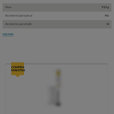
Peso
910 g
Accesorio para picar
No
Accesorio para batir
Sí
VER MÁS
COMPRA
MAESTRA