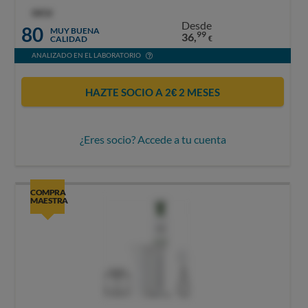
OCU
Desde
80
MUY BUENA
99
36,
CALIDAD
€
ANALIZADO EN EL LABORATORIO
HAZTE SOCIO A 2€ 2 MESES
¿Eres socio? Accede a tu cuenta
COMPRA
MAESTRA