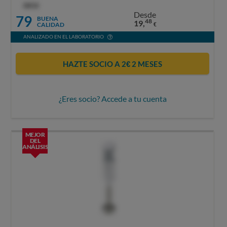
OCU
Desde
79
BUENA
48
19,
CALIDAD
€
ANALIZADO EN EL LABORATORIO
HAZTE SOCIO A 2€ 2 MESES
¿Eres socio? Accede a tu cuenta
MEJOR
DEL
ANÁLISIS