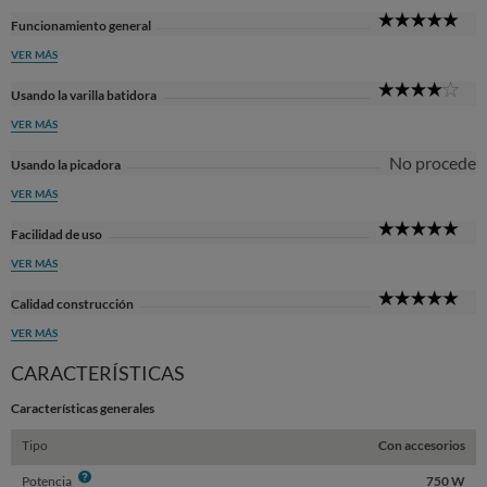
5
Funcionamiento general
Sta
VER MÁS
4
Usando la varilla batidora
Sta
VER MÁS
No procede
Usando la picadora
VER MÁS
5
Facilidad de uso
Sta
VER MÁS
5
Calidad construcción
Sta
VER MÁS
CARACTERÍSTICAS
Características generales
Tipo
Con accesorios
Info
Potencia
750 W