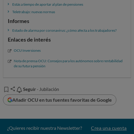
cotización de 4.070,10 euros/mes).
Estás a tiempo de aportar al plan de pensiones
Teletrabajo: nuevas normas
Informes
Estado de alarma por coronavirus: ¿cómo afecta a los trabajadores?
Enlaces de interés
OCU Inversiones
Nota de prensa OCU: Consejos para los autónomos sobre rentabilidad
de su futura pensión
¿Te falta poco para jubilarte? Cotiza lo más que
Seguir
Seguir
- Jubilación
puedas
Añadir OCU en tus fuentes favoritas de Google
Moraleja, si aún te falta para el momento de la jubilación,
puede interesarte más optar por cotizar el mínimo (y
tratar de completar tus futuros ingresos con una
inversión alternativa), pero
si
tienes cerca el horizonte
¿Quieres recibir nuestra Newsletter?
Crea una cuenta
de la jubilación, te interesa aportar todo lo que puedas
,