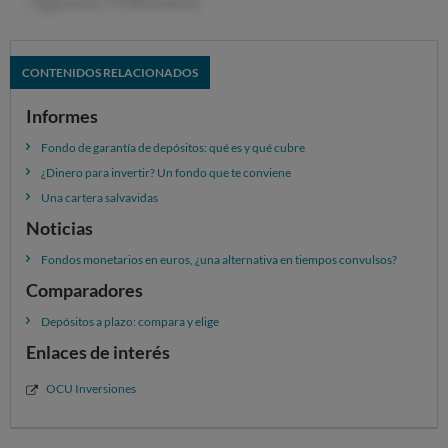
inversión más adecuadas a tu perfil de riesgo.
DESCUBRE OCU INVERSIONES
CONTENIDOS RELACIONADOS
Informes
Fondo de garantía de depósitos: qué es y qué cubre
¿Dinero para invertir? Un fondo que te conviene
Una cartera salvavidas
Noticias
Fondos monetarios en euros, ¿una alternativa en tiempos convulsos?
Comparadores
Depósitos a plazo: compara y elige
Enlaces de interés
OCU Inversiones