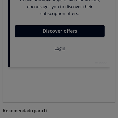
necesitar antes del vencimiento.
El depósito Wizink lleva además una
cuenta de
ahorro asociada que remunera al 0,5% TAE
desde el
primer céntimo y sin limitación de cantidad, algo que
es útil para obtener algo de rentabilidad al dinero que
quiera tener disponible para poder usarlo en
cualquier momento. Eso sí, Wizink pude modificar la
rentabilidad de la cuenta de ahorro en cualquier
momento, simplemente comunicándolo a los clientes
de manera individualizada con una antelación de al
menos dos meses.
WiZink está adherido al
Fondo de Garantía de
Depósitos
español, con lo que, en caso de problemas,
por ejemplo, en un supuesto de insolvencia de la
entidad, el ahorrador tendría cubiertos hasta 100.000
euros.
Recomendado para ti
Los depósitos solo interesan para