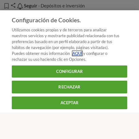
Seguir
Seguir
- Depósitos e inversión
Añadir OCU en tus fuentes favoritas de Google
Configuración de Cookies.
Utilizamos cookies propias y de terceros para analizar
nuestros servicios y mostrarte publicidad relacionada con tus
preferencias basado en un perfil elaborado a partir de tus
¿Quieres recibir nuestra Newsletter?
Crea una cuenta
hábitos de navegación (por ejemplo, páginas visitadas).
Puedes obtener más información
AQUÍ
y configurar o
rechazar su uso haciendo clic en Opciones.
Dinero : Depósitos e inversión
Depósitos: sin
CONFIGURAR
riesgo... pero sin apenas rentabilidad
RECHAZAR
900 055 105
Reclama!
ACEPTAR
De L a J de 9 a 18 h y V de 9 a 14 h
CONTACTAR
REVISTAS
OFERTAS-OCU
Únete a nosotros