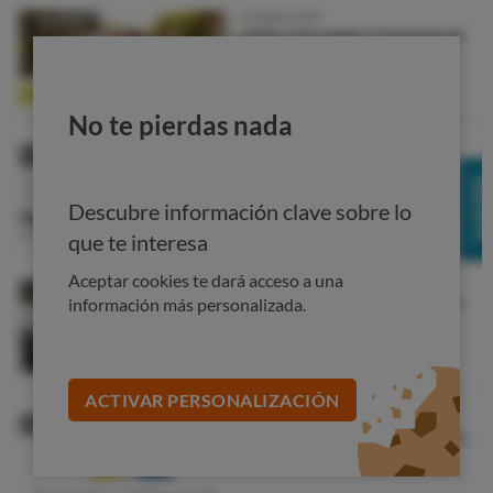
corto plazo
Los depósitos tienen una
muy limitada rentabilidad
y
además, si se pretende recuperar la inversión antes del
vencimiento, será a costa de perder la rentabilidad
No te pierdas nada
acumulada. Esto hace que se trate de un producto que
únicamente tiene sentido para invertir el dinero que
sepas que vas a necesitar a corto plazo
.
Descubre información clave sobre lo
Si puedes prescindir de tus ahorros algo más de tiempo,
que te interesa
podrás exprimirlos mucho mejor: p
ara invertir a largo
Aceptar cookies te dará acceso a una
plazo hay alternativas más interesantes, y sin necesidad
información más personalizada.
de correr riesgos innecesarios.
Confía en OCU Inversiones
ACTIVAR PERSONALIZACIÓN
Si quieres obtener la máxima rentabilidad por tu dinero,
lo mejor es seguir los consejos independientes, expertos
y personalizados de OCU Inversiones: allí encontrarás
información sobre las posibilidades de ahorro e