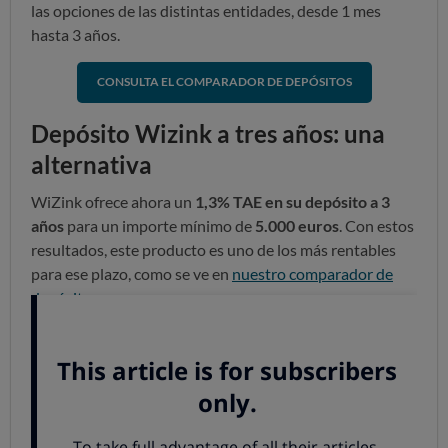
las opciones de las distintas entidades, desde 1 mes
hasta 3 años.
CONSULTA EL COMPARADOR DE DEPÓSITOS
Depósito Wizink a tres años: una
alternativa
WiZink ofrece ahora un
1,3% TAE en su depósito a 3
años
para un importe mínimo de
5.000 euros
. Con estos
resultados, este producto es uno de los más rentables
para ese plazo, como se ve en
nuestro comparador de
depósitos
.
El
abono de intereses
es
trimestral
.
Este depósito permite la
cancelación total
a costa
de la devolución íntegra de los intereses más las
retenciones fiscales: tenlo en cuenta y coloca en este
producto solo el dinero que estés seguro de no