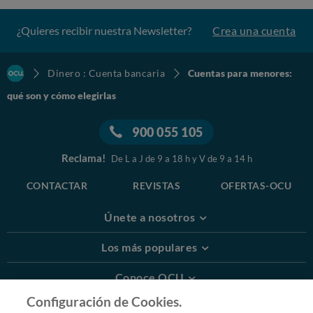
cuenta que se gestiona online o a través de una app.
Además, cada vez es mas frecuente que dichas cuentas
¿Quieres recibir nuestra Newsletter?
Crea una cuenta
tengan un IBAN asociado, lo que facilita aún más su
gestión.
Dinero : Cuenta bancaria
Cuentas para menores:
Localiza con OCU las mejores cuentas
qué son y cómo elegirlas
¿Quieres saber qué cuentas son las que ofrecen las
mejores condiciones en cada caso? Visita nuestro
900 055 105
comparador y acierta al elegir
Reclama!
De L a J de 9 a 18 h y V de 9 a 14 h
COMPARADOR DE CUENTAS BANCARIAS
CONTACTAR
REVISTAS
OFERTAS-OCU
Únete a nosotros
Los más populares
Conoce OCU
Configuración de Cookies.
Más Información