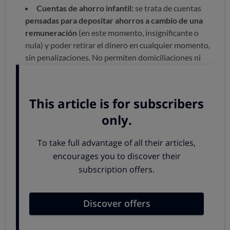
Cuentas de ahorro infantil:
se trata de cuentas
pensadas para depositar ahorros a cambio de una
remuneración
(en este momento, insignificante o
nula) y poder retirar el dinero en cualquier momento,
sin penalizaciones. No permiten domiciliaciones ni
llevan tarjetas de débito asociadas.
Cuentas corrientes para niños: son cuentas
corrientes ordinarias
y plenamente operativas, que
permiten realizar transferencias, domiciliar pagos y,
casi siempre, disponer de tarjeta de débito a partir de
los 14 años.
¿Cómo son las cuentas para
menores?
Gratuitas al principio, con comisiones al crecer
Las cuentas destinadas a menores suelen ir cambiando
con el paso de los años: