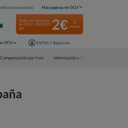
eficios para socios
Más páginas de OCU
2€
Todos los servicios
2
de OCU + REGALO
meses
por
jas OCU
ENTRA
|
Regístrate
Compensación por tren
Información y consejos
spaña