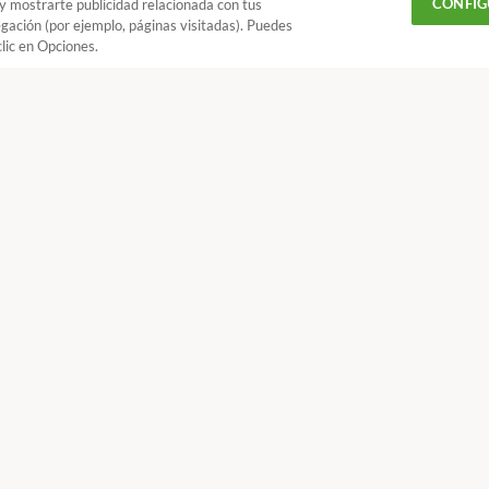
CONFIG
 y mostrarte publicidad relacionada con tus
egación (por ejemplo, páginas visitadas). Puedes
lic en Opciones.
ñadir OCU en tus fuentes favoritas de Google
¿Quieres recibir nuestra Newsletter?
Crea una cuenta
ones
La gasolina más barata y más cara de España
CONTACTAR
REV
 18 h y V de 9 a 14 h
 más populares
Conoce OCU
fas de energía
Quiénes somos
adoras
Qué te ofrecemos
otecas
Memoria OCU
oríficos
Estatutos de OCU
visores
Código ético OCU
chones
Preguntas frecuentes