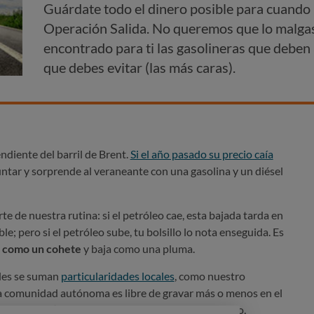
Guárdate todo el dinero posible para cuando l
Operación Salida. No queremos que lo malga
encontrado para ti las gasolineras que deben a
que debes evitar (las más caras).
diente del barril de Brent.
Si el año pasado su precio caía
untar y sorprende al veraneante con una gasolina y un diésel
e de nuestra rutina: si el petróleo cae, esta bajada tarda en
le; pero si el petróleo sube, tu bolsillo lo nota enseguida. Es
 como un cohete
y baja como una pluma.
ales se suman
particularidades locales
, como nuestro
a comunidad autónoma es libre de gravar más o menos en el
rresponde (y que ha sustituido al céntimo sanitario,