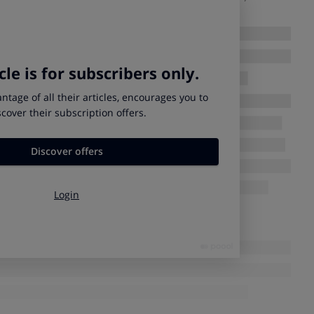
uropeo
).
idades más baratas
para repostar sean
Navarra, Aragón y
ómico de este impuesto no se aplica (como tampoco se hace
idades más caras
para repostar sean
Baleares y Galicia
,
 4,8 céntimos por litro más IVA (lo mismo sucede en la mitad
- y el resto de comunidades mediterráneas).
narias, Ceuta y Melilla, con una fiscalidad completamente
ve con la falta de competencia.
El oligopolio es una realidad
:
% de las gasolineras de España y sus precios son