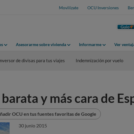
Movilízate
OCU Inversiones
Ben
Guio
os
Asesorarme sobre vivienda
Informarme
Ver venta
nversor de divisas para tus viajes
Indemnización por vuelo
 barata y más cara de E
ñadir OCU en tus fuentes favoritas de Google
30 junio 2015