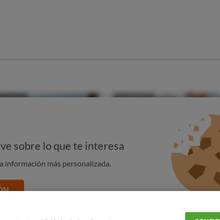
enas de gasolineras más caras y más baratas no supera el
 de supermercados (Alcampo, Eroski, BonÀrea) y las de
s únicas que agitan el mercado y ofrecen mayores
s lowcost
" influye en las estaciones de servicio cercanas y las
ve sobre lo que te interesa
na información más personalizada.
ÓN
Siguiente