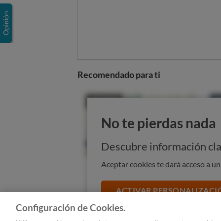
prácticamente idénticos.
La diferencia entre las cad
15%.
Así las cosas, son las gasolineras
compañías pequeñas (Ballenoil) la
Recomendado para ti
posibilidades de ahorro.
La influencia de estas "
gasolinera
obliga a bajar precios.
No te pierdas nada
Descubre información cla
Aceptar cookies te dará acceso a u
ACTIVAR PERSONALIZACI
Configuración de Cookies.