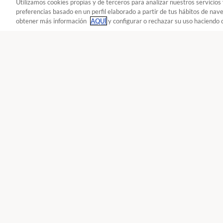
Utilizamos cookies propias y de terceros para analizar nuestros servicios
preferencias basado en un perfil elaborado a partir de tus hábitos de nav
obtener más información
AQUÍ
y configurar o rechazar su uso haciendo c
A
Seguir
Seguir
- Viajes y vacaciones
Consumo y familia : Viajes y vacaci
Reclama!
900 055 105
De L a J de 9 a
Únete a nosotros
Los
Reclama con OCU
Tari
Movilízate con OCU
Lav
Compara con OCU
Hip
Descubre GUIO
Frig
OCU Plus
Tele
Trabajar en OCU
Col