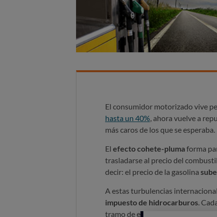
El consumidor motorizado vive pen
hasta un 40%
, ahora vuelve a rep
más caros de los que se esperaba.
El
efecto cohete-pluma
forma part
trasladarse al precio del combustib
decir: el precio de la gasolina
sube
A estas turbulencias internacion
impuesto de hidrocarburos
. Cad
tramo de este impuesto que les co