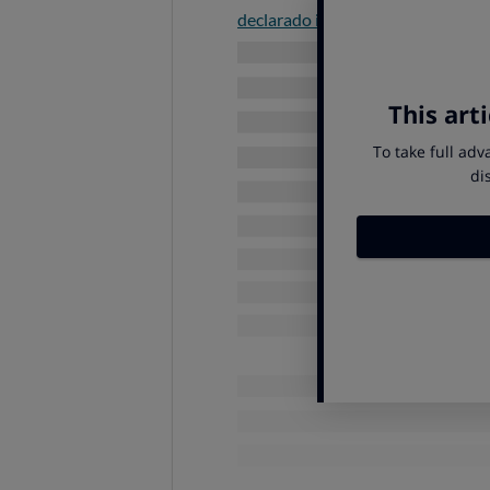
declarado ilegal por el Tribunal E
Así se explica que
las comun
La Rioja
, donde el tramo auton
en País Vasco y Cantabria).
Así se explica que
las comun
donde el tramo está al máximo:
sur de España -excepto Madrid
Cuestión aparte es la de Ca
diferente.
La abundancia de impuestos convi
BP, Cepsa y Repsol acaparan el 60