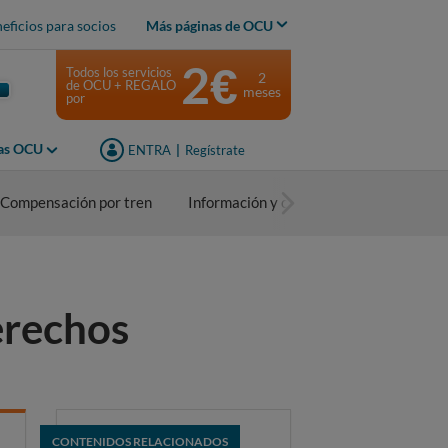
eficios para socios
Más páginas de OCU
2€
Todos los servicios
2
de OCU + REGALO
meses
por
jas OCU
ENTRA
|
Regístrate
Compensación por tren
Información y consejos
erechos
CONTENIDOS RELACIONADOS