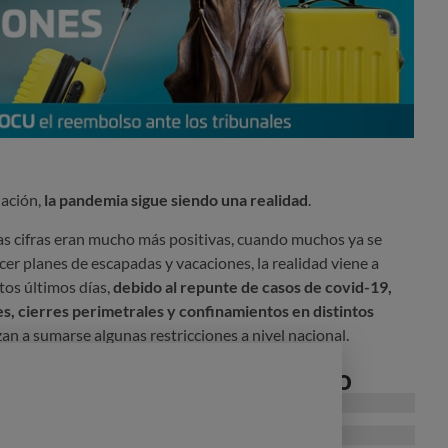
nación,
la pandemia sigue siendo una realidad
.
as cifras eran mucho más positivas, cuando muchos ya se
er planes de escapadas y vacaciones, la realidad viene a
stos últimos días,
debido al repunte de casos de covid-19,
es, cierres perimetrales y confinamientos en distintos
zan a sumarse algunas restricciones a nivel nacional.
 Tienes derecho al reembolso
elar un vuelo
, según las
medidas excepcionales aprobadas
a recibir el precio del billete
(salvo gastos incurridos