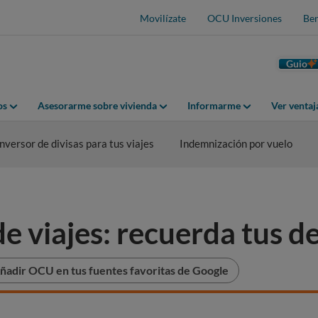
Movilízate
OCU Inversiones
Ben
Guio
os
Asesorarme sobre vivienda
Informarme
Ver venta
nversor de divisas para tus viajes
Indemnización por vuelo
e viajes: recuerda tus d
ñadir OCU en tus fuentes favoritas de Google