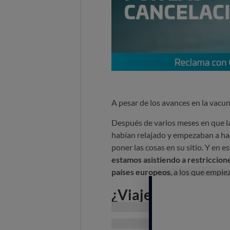
A pesar de los avances en la vacu
Después de varios meses en que l
habían relajado y empezaban a hac
poner las cosas en su sitio. Y en e
estamos asistiendo a restriccion
países europeos
, a los que empie
¿Viaje cancelado?
En caso de que decidas
canc
por el Gobierno
tienes derecho 