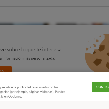
nfrentarnos a situaciones similares a las vividas en 2020.
midores afectados
por las cancelaciones
que pueden seguir
ara recibir información y asesoramiento de cómo defender
o.
POR CORONAVIRUS: RECUPERA TU DINERO
ve sobre lo que te interesa
na información más personalizada.
ÓN
CONFIG
 y mostrarte publicidad relacionada con tus
egación (por ejemplo, páginas visitadas). Puedes
lic en Opciones.
ñadir OCU en tus fuentes favoritas de Google