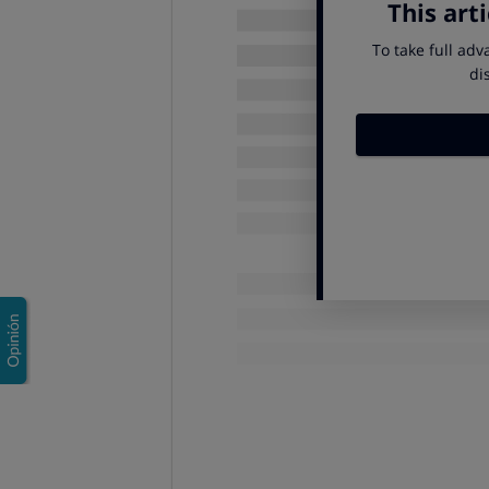
debidamente desglosados que te
aceptarlo es voluntario, no pued
En caso de cancelación de 
261/04
los consumidores tienen
opción del bono es voluntaria.
Si
cancelan un viaje combi
proponerte un bono por la mis
propuesta, nunca pueden imp
pasa ese tiempo sin haberlo us
pago realizado (y deberá abonar
OCU, a tu lado si 
Ante la actual situación,
es previ
restricciones vigentes como por 
Desde OCU
esperamos que las co
favorezcan los intereses de los vi