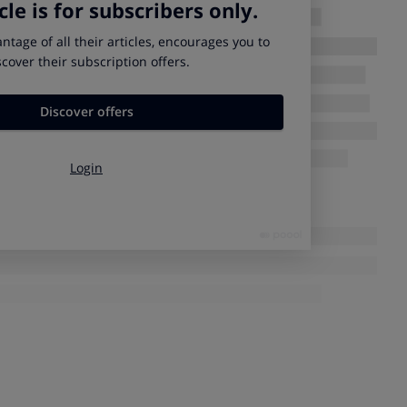
 hayan facilitado). Te pueden ofrecer un bono, pero
en obligarte si no lo quieres.
un vuelo por la compañía
, según el
Reglamento Europeo
 derecho a la devolución íntegra del billete. De nuevo la
nado
, también te lo deberán reembolsar. La agencia puede
ma cuantía, pero
eres tú quien decide si aceptas la
onértelo
. Los bonos tienen una validez de un año, pero si
ado, podrás solicitar el reembolso completo de cualquier
se, a más tardar, en 14 días).
necesitas reclamar
sible que se produzcan nuevas cancelaciones
, ya sea por las
las que puedan producirse en las próximas semanas.
mpañías aéreas y agencias de viajes sean flexibles
y
ajeros (algunos pueden optar por cancelar, por prudencia o