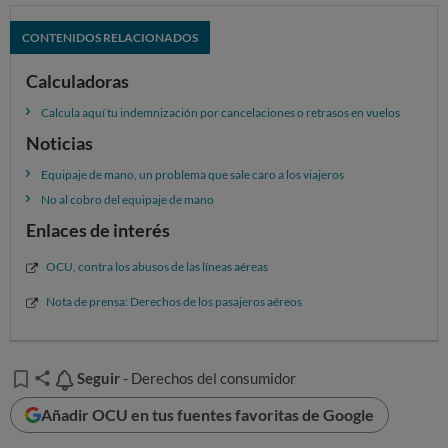
CONTENIDOS RELACIONADOS
Calculadoras
Calcula aquí tu indemnización por cancelaciones o retrasos en vuelos
Noticias
Equipaje de mano, un problema que sale caro a los viajeros
No al cobro del equipaje de mano
Enlaces de interés
OCU, contra los abusos de las líneas aéreas
Nota de prensa: Derechos de los pasajeros aéreos
Seguir
Seguir
- Derechos del consumidor
Añadir OCU en tus fuentes favoritas de Google