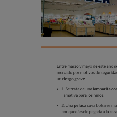
Entre marzo y mayo de este año
s
mercado por motivos de seguridad
un
riesgo grave
.
1.
Se trata de una
lamparita co
llamativa para los niños.
2.
Una
peluca
cuya bolsa es mu
por quedársele pegada a la cara