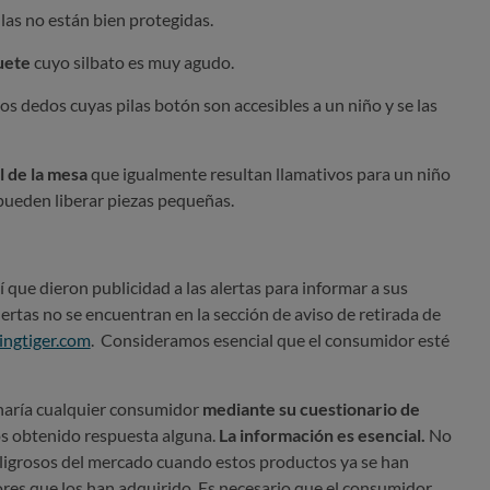
las no están bien protegidas.
uete
cuyo silbato es muy agudo.
os dedos cuyas pilas botón son accesibles a un niño y se las
l de la mesa
que igualmente resultan llamativos para un niño
pueden liberar piezas pequeñas.
 que dieron publicidad a las alertas para informar a sus
alertas no se encuentran en la sección de aviso de retirada de
yingtiger.com
.
Consideramos esencial que el consumidor esté
haría cualquier consumidor
mediante su cuestionario de
s obtenido respuesta alguna.
La información es esencial.
No
eligrosos del mercado cuando estos productos ya se han
res que los han adquirido.
Es necesario que el consumidor