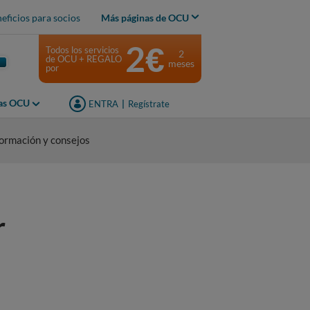
eficios para socios
Más páginas de OCU
2€
Todos los servicios
2
de OCU + REGALO
meses
por
jas OCU
ENTRA
|
Regístrate
formación y consejos
r