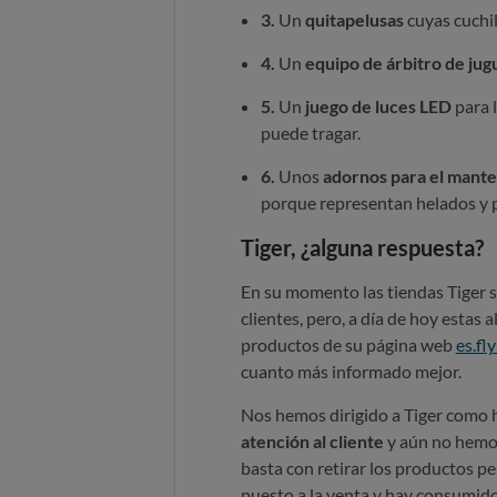
3.
Un
quitapelusas
cuyas cuchil
4.
Un
equipo de árbitro de jug
5.
Un
juego de luces LED
para l
puede tragar.
6.
Unos
adornos para el mante
porque representan helados y 
Tiger, ¿alguna respuesta?
En su momento las tiendas Tiger sí
clientes, pero, a día de hoy estas 
productos de su página web
es.fl
cuanto más informado mejor.
Nos hemos dirigido a Tiger como 
atención al cliente
y aún no hemo
basta con retirar los productos p
puesto a la venta y hay consumido