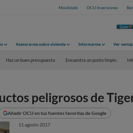
Movilízate
OCU Inversiones
Ben
Guio
os
Asesorarme sobre vivienda
Informarme
Ver venta
Haz un buen presupuesto
Encuentra un punto limpio
In
uctos peligrosos de Tige
Añadir OCU en tus fuentes favoritas de Google
11 agosto 2017