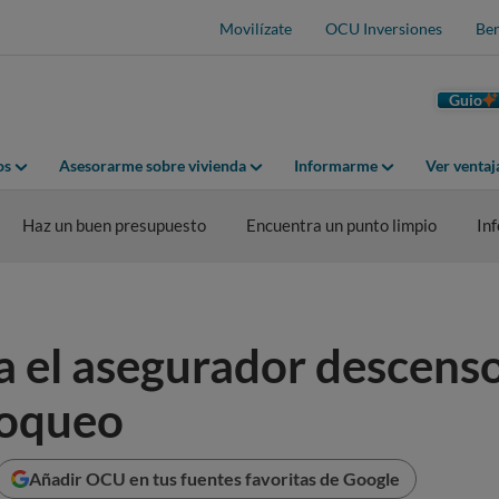
Movilízate
OCU Inversiones
Ben
Guio
os
Asesorarme sobre vivienda
Informarme
Ver venta
Haz un buen presupuesto
Encuentra un punto limpio
In
a el asegurador descens
loqueo
Añadir OCU en tus fuentes favoritas de Google