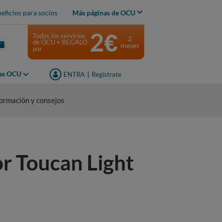
eficios para socios
Más páginas de OCU
2€
Todos los servicios
2
de OCU + REGALO
meses
por
jas OCU
ENTRA
|
Regístrate
formación y consejos
or Toucan Light