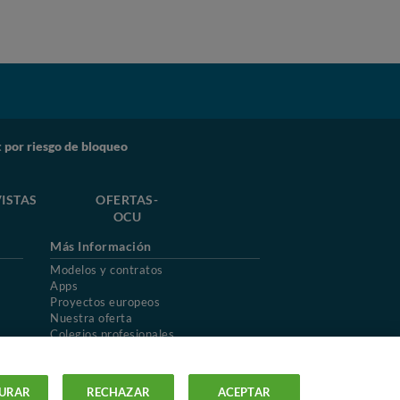
 por riesgo de bloqueo
ISTAS
OFERTAS-
OCU
Más Información
Modelos y contratos
Apps
Proyectos europeos
Nuestra oferta
Colegios profesionales
Mapa del sitio
URAR
RECHAZAR
ACEPTAR