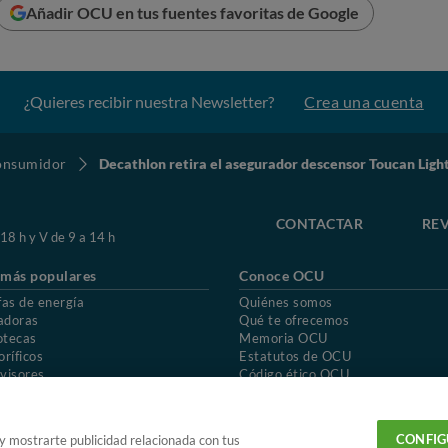
Añadir OCU en tus fuentes favoritas de Google
¿Quieres recibir nuestra Newsletter?
Crea una cuenta
consumidor
Decathlon retira el asegurador descensor Toucan Light
CONTACTAR
REV
 18 h y V de 9 a 14 h
 más populares
Conoce OCU
fas de energía
Quiénes somos
adoras
Qué te ofrecemos
otecas
Memoria OCU
oríficos
Estatutos de OCU
visores
Código ético OCU
chones
Preguntas frecuentes
ión de OCU
Política de privacidad
Uso del nombre y de los signos de OCU
CONFIG
 y mostrarte publicidad relacionada con tus