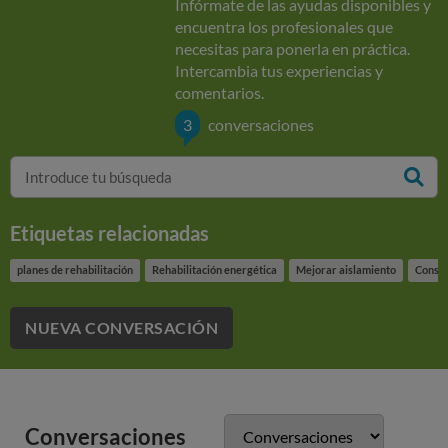
Infórmate de las ayudas disponibles y
encuentra los profesionales que
necesitas para ponerla en práctica.
Intercambia tus experiencias y
comentarios.
3
conversaciones
Etiquetas relacionadas
planes de rehabilitación
Rehabilitación energética
Mejorar aislamiento
Consum
NUEVA CONVERSACIÓN
Conversaciones