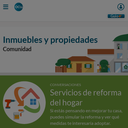
Guio
Inmuebles y propiedades
Comunidad
CONVERSACIONES
Servicios de reforma
del hogar
Si estás pensando en mejorar tu casa,
puedes simular la reforma y ver qué
medidas te interesaría adoptar.