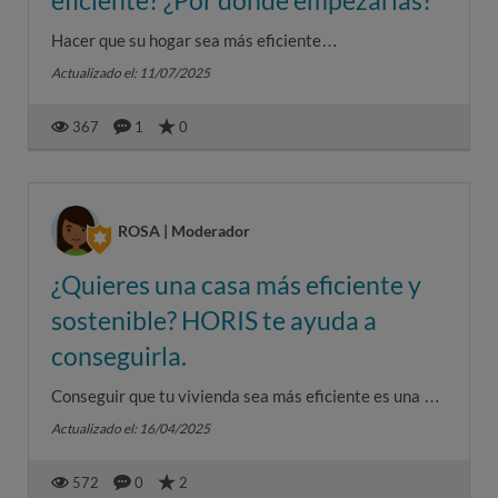
eficiente? ¿Por dónde empezarías?
Hacer que su hogar sea más eficiente
energéticamente es tanto un desafío como una
Actualizado el: 11/07/2025
oportunidad. Algunos sueñan con panele...
367
1
0
ROSA | Moderador
¿Quieres una casa más eficiente y
sostenible? HORIS te ayuda a
conseguirla.
Conseguir que tu vivienda sea más eficiente es una de
las acciones más concretas que puedes hacer para
Actualizado el: 16/04/2025
mejorar el medioa...
572
0
2