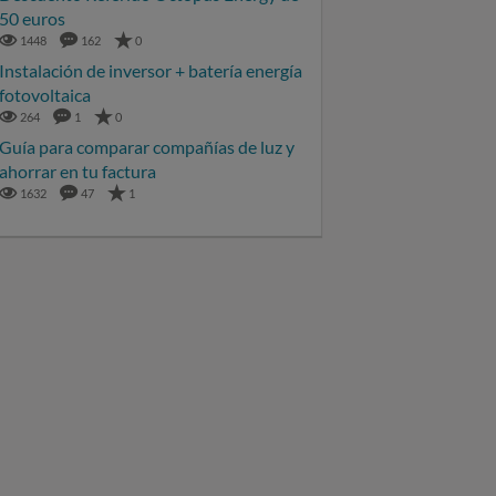
50 euros
1448
162
0
Instalación de inversor + batería energía
fotovoltaica
264
1
0
Guía para comparar compañías de luz y
ahorrar en tu factura
1632
47
1