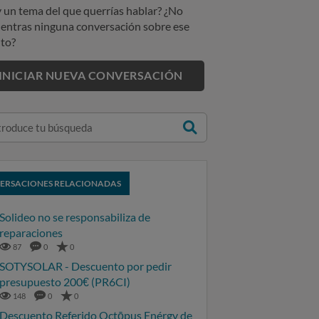
 un tema del que querrías hablar? ¿No
entras ninguna conversación sobre ese
to?
INICIAR NUEVA CONVERSACIÓN
ERSACIONES RELACIONADAS
Solideo no se responsabiliza de
reparaciones
87
0
0
SOTYSOLAR - Descuento por pedir
presupuesto 200€ (PR6CI)
148
0
0
Descuento Referido Octōpus Enérgy de