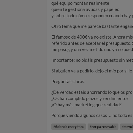
qué equipo montan realmente
quién te gestiona ayudas y papeleo
y sobre todo cómo responden cuando hay
Otro tema que me parece bastante engaño
El famoso de 400€ ya no existe. Ahora mism
referido antes de aceptar el presupuesto. 
me pasó), y una vez metido uno ya no pued
Importante: no pidáis presupuesto sin mete
Si alguien va a pedirlo, dejo el mío por si le
Preguntas claras:
¿De verdad estáis ahorrando lo que os pr
¿Os han cumplido plazos y rendimiento?
¿O hay más marketing que realidad?
Porque viendo algunos casos… no todo es 
Eficiencia energética
Energía renovable
fotovol