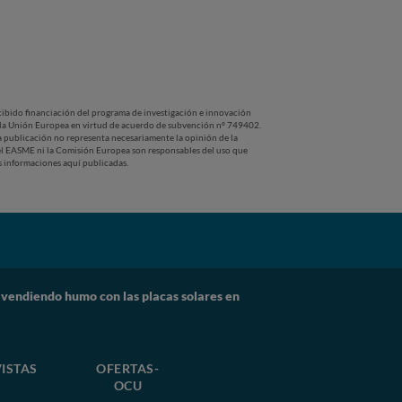
cibido financiación del programa de investigación e innovación
la Unión Europea en virtud de acuerdo de subvención nº 749402.
a publicación no representa necesariamente la opinión de la
l EASME ni la Comisión Europea son responsables del uso que
s informaciones aquí publicadas.
 vendiendo humo con las placas solares en
ISTAS
OFERTAS-
OCU