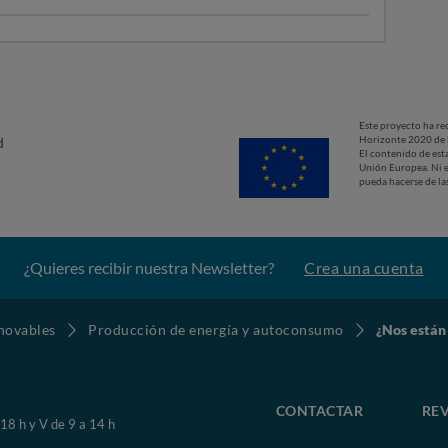
Este proyecto ha re
Horizonte 2020 de 
d
El contenido de est
Unión Europea. Ni e
pueda hacerse de la
¿Quieres recibir nuestra Newsletter?
Crea una cuenta
novables
Producción de energía y autoconsumo
¿Nos están
CONTACTAR
REV
 18 h y V de 9 a 14 h