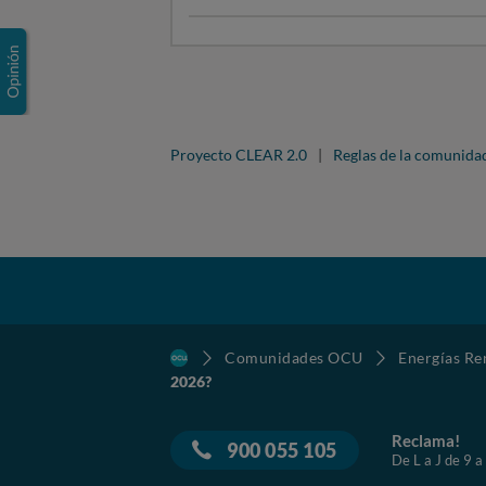
Proyecto CLEAR 2.0
|
Reglas de la comunida
Comunidades OCU
Energías Re
2026?
Reclama!
900 055 105
De L a J de 9 a