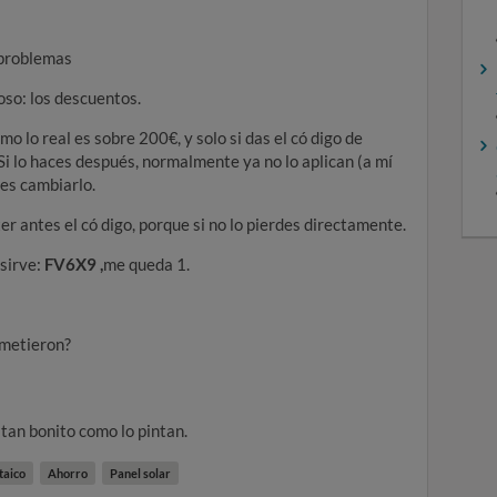
 problemas
so: los descuentos.
o lo real es sobre 200€, y solo si das el có digo de
Si lo haces después, normalmente ya no lo aplican (a mí
es cambiarlo.
r antes el có digo, porque si no lo pierdes directamente.
 sirve:
FV6X9 ,
me queda 1.
ometieron?
tan bonito como lo pintan.
taico
Ahorro
Panel solar