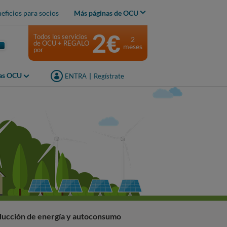
eficios para socios
Más páginas de OCU
2€
Todos los servicios
2
de OCU + REGALO
meses
por
jas OCU
ENTRA
|
Regístrate
ucción de energía y autoconsumo