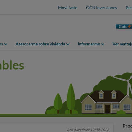
Movilízate
OCU Inversiones
Ben
Guio
os
Asesorarme sobre vivienda
Informarme
Ver venta
ables
Prod
Actualizado el: 12/04/2026