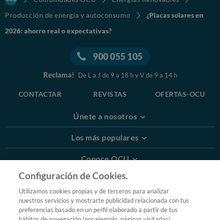
Producción de energía y autoconsumo
¿Placas solares en
2026: ahorro real o expectativas?
900 055 105
Reclama!
De L a J de 9 a 18 h y V de 9 a 14 h
CONTACTAR
REVISTAS
OFERTAS-OCU
Únete a nosotros
Los más populares
Conoce OCU
Configuración de Cookies.
Más Información
Utilizamos cookies propias y de terceros para analizar
nuestros servicios y mostrarte publicidad relacionada con tus
© 2026 OCU
preferencias basado en un perfil elaborado a partir de tus
Condiciones generales de contratación de OCU
hábitos de navegación (por ejemplo, páginas visitadas).