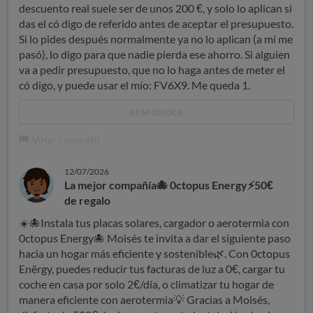
descuento real suele ser de unos 200 €, y solo lo aplican si
das el có digo de referido antes de aceptar el presupuesto.
Si lo pides después normalmente ya no lo aplican (a mí me
pasó), lo digo para que nadie pierda ese ahorro. Si alguien
va a pedir presupuesto, que no lo haga antes de meter el
có digo, y puede usar el mío: FV6X9. Me queda 1.
RESPONDER
Votar como útil
12/07/2026
La mejor compañía🐙 0ctopus Energy⚡50€
de regalo
☀
🐙
Instala tus placas solares, cargador o aerotermia con
0ctopus Energy
🐙
Moisés te invita a dar el siguiente paso
hacia un hogar más eficiente y sostenible
🌿
. Con 0ctopus
Enërgy, puedes reducir tus facturas de luz a 0€, cargar tu
coche en casa por solo 2€/día, o climatizar tu hogar de
manera eficiente con aerotermia
💡
Gracias a Moisés,