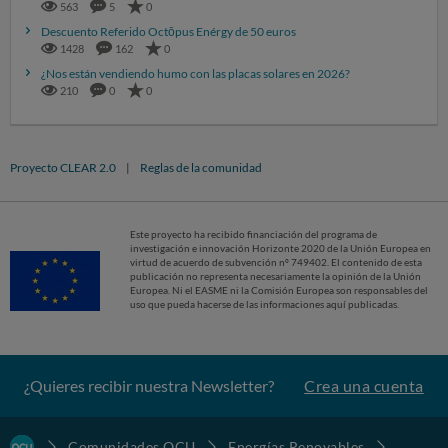
563
5
0
Descuento Referido Octōpus Enérgy de 50 euros
1428
162
0
¿Nos están vendiendo humo con las placas solares en 2026?
210
0
0
Proyecto CLEAR 2.0
|
Reglas de la comunidad
Este proyecto ha recibido financiación del programa de
investigación e innovación Horizonte 2020 de la Unión Europea en
virtud de acuerdo de subvención nº 749402. El contenido de esta
publicación no representa necesariamente la opinión de la Unión
Europea. Ni el EASME ni la Comisión Europea son responsables del
uso que pueda hacerse de las informaciones aquí publicadas.
¿Quieres recibir nuestra Newsletter?
Crea una cuenta
Comunidades OCU
Energías Renovables