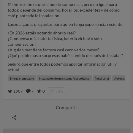
Mi impresión es que sí puede compensar, pero no igual para
todos: depende del consumo, horarios, excedentes y de cómo
esté planteada la instalación.
Lanzo algunas preguntas para quien tenga experiencia reciente:
¿En 2026 estáis notando ahorro real?
¿Compensa más batería física, batería virtual o solo
compensación?
¿Alguien mantiene factura casi cero varios meses?
¿Qué problemas o sorpresas habéis tenido después de instalar?
Seguro que entre todos podemos aportar información útil y
actual.
Energía renovable
Instalación de un sistema fotovoltaico
Panel solar
Autoconsum
1907
7
0
Like
Compartir