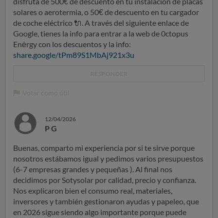
disfruta de 500€ de descuento en tu instalación de placas
solares o aerotermia, o 50€ de descuento en tu cargador
de coche eléctrico
🔌
. A través del siguiente enlace de
Google, tienes la info para entrar a la web de 0ctopus
Enėrgy con los descuentos y la info:
share.google/tPm89S1MbAj921x3u
RESPONDER
Votar como útil
12/04/2026
P G
Buenas, comparto mi experiencia por si te sirve porque
nosotros estábamos igual y pedimos varios presupuestos
(6-7 empresas grandes y pequeñas ). Al final nos
decidimos por Sotysolar por calidad, precio y confianza.
Nos explicaron bien el consumo real, materiales,
inversores y también gestionaron ayudas y papeleo, que
en 2026 sigue siendo algo importante porque puede