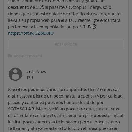
¡Hola! Cámbiate de compañía de luz y gánate un
descuento de 50€ al pasarte a Octôpus Enêrgy, sólo
tienes que usar este enlace de referido abreviado, que te
lleva a su propia web para el alta. Créeme, ¡¡te encantará
pertenecer a la compañía del pulpo!!
🐙
🐙
😍
https://bit.ly/3ZpDvIU
RESPONDER
Votar como útil
28/02/2026
P J
Nosotros pedimos varios presupuestos (6 o 7 empresas
distintas, ya pierdo un poco hasta la cuenta) y por calidad,
precio y confianza pues nos hemos decidido por
SOTYSOLAR. Me pareció un poco raro que, tras rellenar
el formulario en su web, te hicieran un presupuesto inicial
in situ (pocas empresas te lo hacen) pero al poco tiempo
te llaman y ahí ya se aclaró todo. Con el presupuesto en