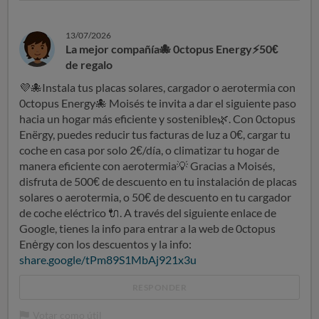
13/07/2026
La mejor compañía🐙 0ctopus Energy⚡50€
de regalo
💜
🐙
Instala tus placas solares, cargador o aerotermia con
0ctopus Energy
🐙
Moisés te invita a dar el siguiente paso
hacia un hogar más eficiente y sostenible
🌿
. Con 0ctopus
Enërgy, puedes reducir tus facturas de luz a 0€, cargar tu
coche en casa por solo 2€/día, o climatizar tu hogar de
manera eficiente con aerotermia
💡
Gracias a Moisés,
disfruta de 500€ de descuento en tu instalación de placas
solares o aerotermia, o 50€ de descuento en tu cargador
de coche eléctrico
🔌
. A través del siguiente enlace de
Google, tienes la info para entrar a la web de 0ctopus
Enėrgy con los descuentos y la info:
share.google/tPm89S1MbAj921x3u
RESPONDER
Votar como útil