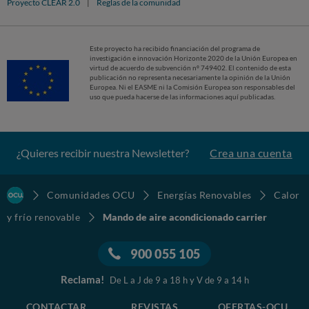
Proyecto CLEAR 2.0
|
Reglas de la comunidad
Este proyecto ha recibido financiación del programa de
investigación e innovación Horizonte 2020 de la Unión Europea en
virtud de acuerdo de subvención nº 749402. El contenido de esta
publicación no representa necesariamente la opinión de la Unión
Europea. Ni el EASME ni la Comisión Europea son responsables del
uso que pueda hacerse de las informaciones aquí publicadas.
¿Quieres recibir nuestra Newsletter?
Crea una cuenta
Comunidades OCU
Energías Renovables
Calor
y frío renovable
Mando de aire acondicionado carrier
900 055 105
Reclama!
De L a J de 9 a 18 h y V de 9 a 14 h
CONTACTAR
REVISTAS
OFERTAS-OCU