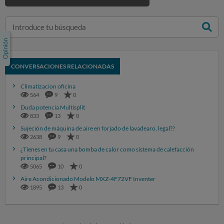
CONVERSACIONES RELACIONADAS
Climatizacion oficina
564
9
0
Duda potencia Multisplit
833
13
0
Sujeción de máquina de aire en forjado de lavadearo, legal??
2638
9
0
¿Tienes en tu casa una bomba de calor como sistema de calefacción
principal?
5065
10
0
Aire Acondicionado Modelo MXZ-4F72VF Inventer
1895
13
0