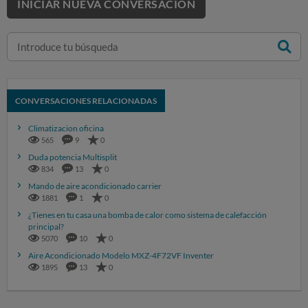
INICIAR NUEVA CONVERSACIÓN
CONVERSACIONES RELACIONADAS
Climatizacion oficina
565
9
0
Duda potencia Multisplit
834
13
0
Mando de aire acondicionado carrier
1881
1
0
¿Tienes en tu casa una bomba de calor como sistema de calefacción
principal?
5070
10
0
Aire Acondicionado Modelo MXZ-4F72VF Inventer
1895
13
0