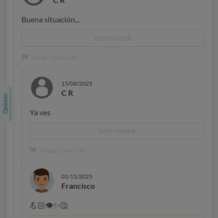
Buena situación...
RESPONDER
Votar como útil
15/08/2025
C R
Ya ves
RESPONDER
Votar como útil
01/11/2025
Francisco
💪🏻
👁
✨
🤔