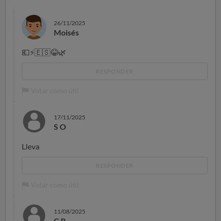
26/11/2025
Moisés
💶
⚡
🇪🇸
😂
🌿
RESPONDER
Votar como útil
17/11/2025
S O
Lleva
RESPONDER
Votar como útil
11/08/2025
C R