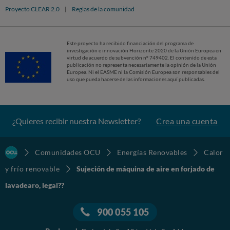
Proyecto CLEAR 2.0
|
Reglas de la comunidad
Este proyecto ha recibido financiación del programa de
investigación e innovación Horizonte 2020 de la Unión Europea en
virtud de acuerdo de subvención nº 749402. El contenido de esta
publicación no representa necesariamente la opinión de la Unión
Europea. Ni el EASME ni la Comisión Europea son responsables del
uso que pueda hacerse de las informaciones aquí publicadas.
¿Quieres recibir nuestra Newsletter?
Crea una cuenta
Comunidades OCU
Energías Renovables
Calor
y frío renovable
Sujeción de máquina de aire en forjado de
lavadearo, legal??
900 055 105