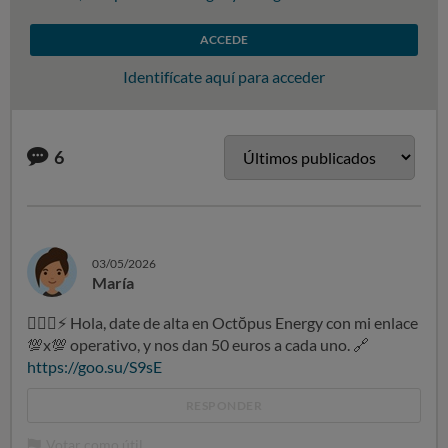
ACCEDE
Identifícate aquí para acceder
6
03/05/2026
María
👍🏻
💡
⚡
Hola, date de alta en Octŏpus Energy con mi enlace
💯
x
💯
operativo, y nos dan 50 euros a cada uno.
🔗
https://goo.su/S9sE
RESPONDER
Votar como útil