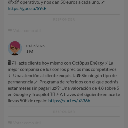
💯
x
💯
operativo, y nos dan 50 euros a cada uno.
🔗
https://goo.su/S9sE
RESPONDER
Votar como útil
01/05/2026
J M
🖥
💡
Hazte cliente hoy mismo con Octŏpus Enėrgy
⚡
La
mejor compañía de luz con los precios más competitivos
💶
Una atención al cliente exquisita
☎
️ Sin ningún tipo de
permanencia
🔗
Programa de referidos con el que podrás
estar meses sin pagar luz
💡
Una valoración de 4,8 sobre 5
en Google y Truspilot
👍🏻
⚡
A través del siguiente enlace te
llevas 50€ de regalo:
https://xurl.es/u336h
RESPONDER
Votar como útil