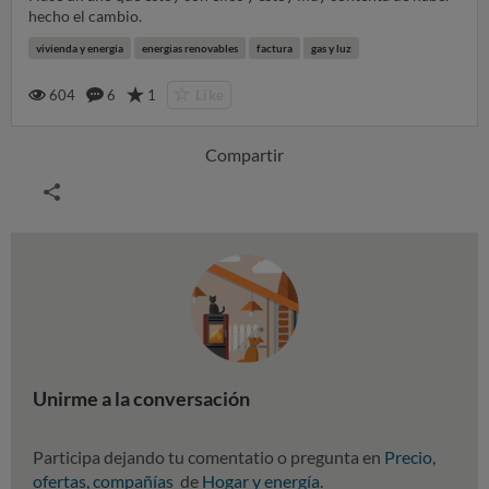
hecho el cambio.
vivienda y energia
energias renovables
factura
gas y luz
604
6
1
Like
Compartir
Unirme a la conversación
Participa dejando tu comentatio o pregunta en
Precio,
ofertas, compañías
de
Hogar y energía
.