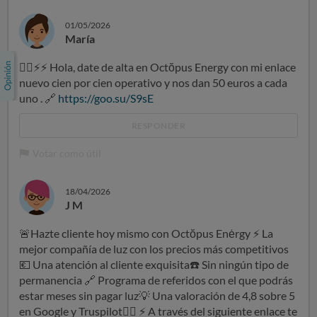
01/05/2026
María
👍🏻
⚡
⚡
Hola, date de alta en Octŏpus Energy con mi enlace
nuevo cien por cien operativo y nos dan 50 euros a cada
uno .
🔗
https://goo.su/S9sE
RESPONDER
Votar como útil
18/04/2026
J M
🚨
Hazte cliente hoy mismo con Octŏpus Enėrgy
⚡
La
mejor compañía de luz con los precios más competitivos
💶
Una atención al cliente exquisita
☎
️ Sin ningún tipo de
permanencia
🔗
Programa de referidos con el que podrás
estar meses sin pagar luz
💡
Una valoración de 4,8 sobre 5
en Google y Truspilot
👍🏻
⚡
A través del siguiente enlace te