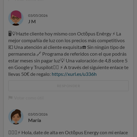
03/05/2026
J M
🖥
💡
Hazte cliente hoy mismo con Octŏpus Enėrgy
⚡
La
mejor compañía de luz con los precios más competitivos
💶
Una atención al cliente exquisita
☎
️ Sin ningún tipo de
permanencia
🔗
Programa de referidos con el que podrás
estar meses sin pagar luz
💡
Una valoración de 4,8 sobre 5
en Google y Truspilot
👍🏻
⚡
A través del siguiente enlace te
llevas 50€ de regalo:
https://xurl.es/u336h
RESPONDER
Votar como útil
03/05/2026
María
👍🏻
💡
⚡
Hola, date de alta en Octŏpus Energy con mi enlace