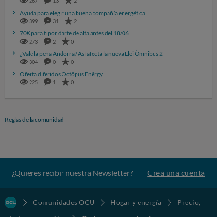
267
13
2
Ayuda para elegir una buena compañía energética
399
31
2
70€ para ti por darte de alta antes del 18/06
273
2
0
¿Vale la pena Andorra? Así afecta la nueva Llei Òmnibus 2
304
0
0
Oferta diferidos Octöpus Enërgy
225
1
0
Reglas de la comunidad
¿Quieres recibir nuestra Newsletter?
Crea una cuenta
Comunidades OCU
Hogar y energía
Precio,