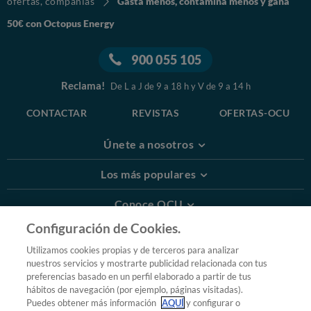
ofertas, compañías
Gasta menos, contamina menos y gana
50€ con Octopus Energy
900 055 105
Reclama!
De L a J de 9 a 18 h y V de 9 a 14 h
CONTACTAR
REVISTAS
OFERTAS-OCU
Únete a nosotros
Los más populares
Conoce OCU
Configuración de Cookies.
Más Información
Utilizamos cookies propias y de terceros para analizar
nuestros servicios y mostrarte publicidad relacionada con tus
© 2026 OCU
preferencias basado en un perfil elaborado a partir de tus
Condiciones generales de contratación de OCU
hábitos de navegación (por ejemplo, páginas visitadas).
Política de privacidad
Puedes obtener más información
AQUÍ
y configurar o