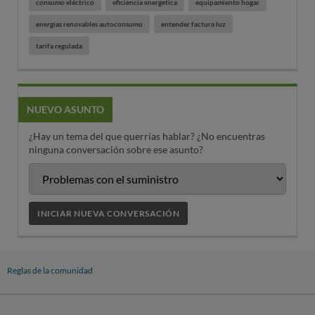
consumo eléctrico
eficiencia energetica
equipamiento hogar
energias renovables autoconsumo
entender factura luz
tarifa regulada
NUEVO ASUNTO
¿Hay un tema del que querrías hablar? ¿No encuentras
ninguna conversación sobre ese asunto?
INICIAR NUEVA CONVERSACIÓN
Reglas de la comunidad