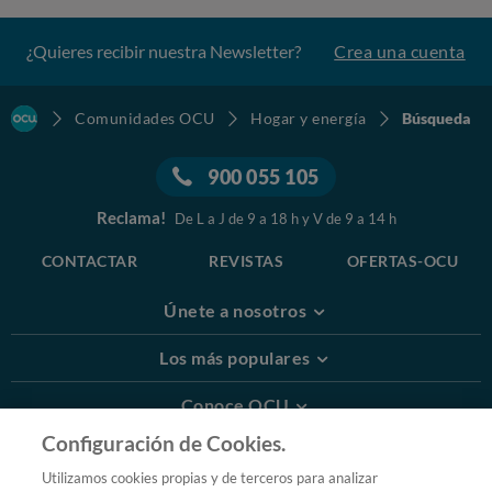
¿Quieres recibir nuestra Newsletter?
Crea una cuenta
Comunidades OCU
Hogar y energía
Búsqueda
900 055 105
Reclama!
De L a J de 9 a 18 h y V de 9 a 14 h
CONTACTAR
REVISTAS
OFERTAS-OCU
Únete a nosotros
Los más populares
Conoce OCU
Configuración de Cookies.
Más Información
Utilizamos cookies propias y de terceros para analizar