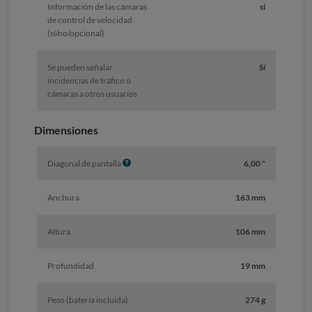
Información de las cámaras
sí
o
de control de velocidad
(sí/no/opcional)
Se pueden señalar
Sí
incidencias de tráfico o
cámaras a otros usuarios
Dimensiones
I
Diagonal de pantalla
6,00 "
n
f
Anchura
163 mm
o
Altura
106 mm
Profundidad
19 mm
Peso (batería incluida)
274 g