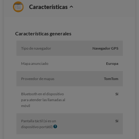
Características
Características generales
Tipo de navegador
Navegador GPS
Mapa anunciado
Europa
Proveedor de mapas
TomTom
Bluetooth en el dispositivo
Sí
para atender las llamadas al
móvil
Pantalla táctil (si es un
Sí
I
dispositivo portátil)
n
f