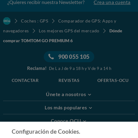
¿Quieres recibir nuestra Newsletter?
Crea una cuenta
Coches : GPS
Comparador de GPS: Apps y
navegadores
Los mejores GPS del mercado
Dónde
comprar TOMTOM GO PREMIUM 6
900 055 105
Reclama!
De L a J de 9 a 18 h y V de 9 a 14 h
CONTACTAR
REVISTAS
OFERTAS-OCU
Únete a nosotros
Los más populares
Conoce OCU
Configuración de Cookies.
Más Información