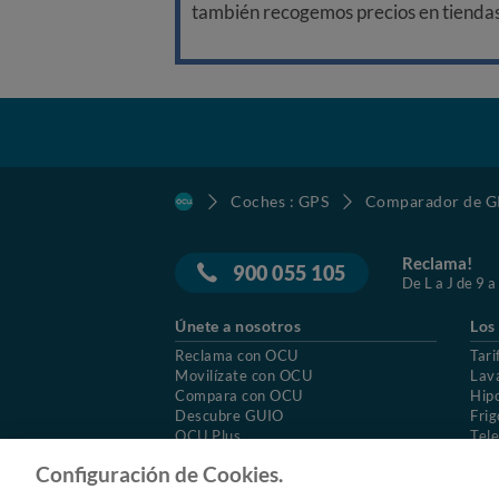
también recogemos precios en tiendas f
Coches : GPS
Comparador de GP
Reclama!
900 055 105
De L a J de 9 a
Únete a nosotros
Los
Reclama con OCU
Tari
Movilízate con OCU
Lav
Compara con OCU
Hip
Descubre GUIO
Frig
OCU Plus
Tele
Trabajar en OCU
Col
Configuración de Cookies.
© 2026 OCU
Condiciones generales de contratac