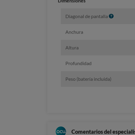
Dimensiones
I
Diagonal de pantalla
n
f
Anchura
o
Altura
Profundidad
Peso (batería incluida)
Comentarios del especiali