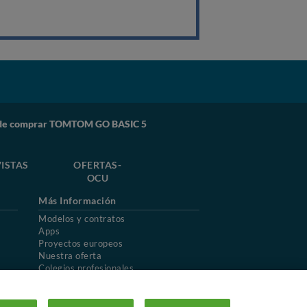
de comprar TOMTOM GO BASIC 5
ISTAS
OFERTAS-
OCU
Más Información
Modelos y contratos
Apps
Proyectos europeos
Nuestra oferta
Colegios profesionales
Mapa del sitio