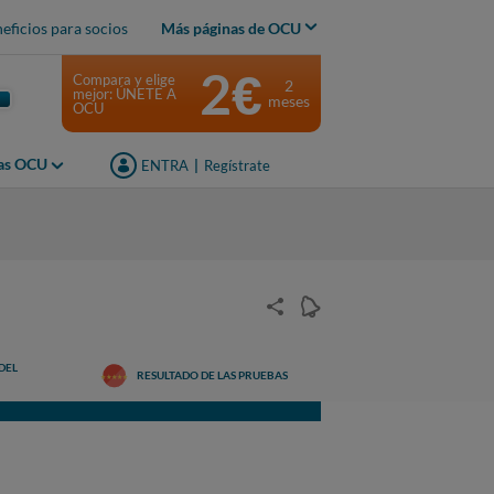
eficios para socios
Más páginas de OCU
2€
Compara y elige
2
mejor: ÚNETE A
meses
OCU
jas OCU
ENTRA
|
Regístrate
DEL
RESULTADO DE LAS PRUEBAS