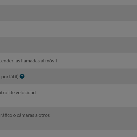
tender las llamadas al móvil
I
 portátil)
n
f
trol de velocidad
o
ráfico o cámaras a otros