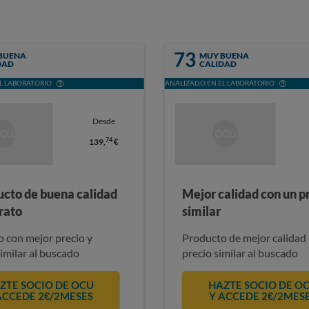
73
BUENA
MUY BUENA
DAD
CALIDAD
L LABORATORIO
ANALIZADO EN EL LABORATORIO
Desde
74
139,
€
ucto de buena calidad
Mejor calidad con un p
rato
similar
 con mejor precio y
Producto de mejor calidad 
similar al buscado
precio similar al buscado
ZTE SOCIO DE OCU
HAZTE SOCIO DE O
ACCEDE 2€/2MESES
Y ACCEDE 2€/2MES