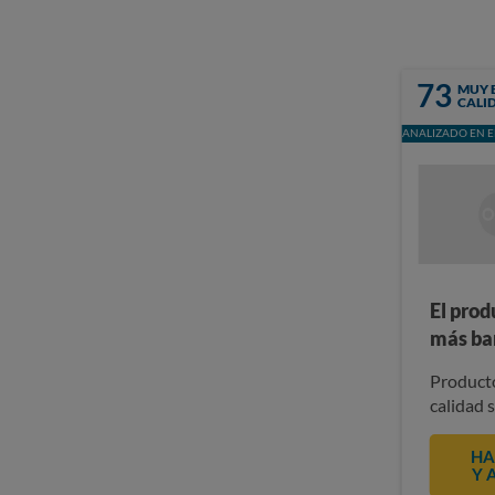
73
MUY 
CALI
ANALIZADO EN E
El prod
más ba
Producto
calidad 
HA
Y 