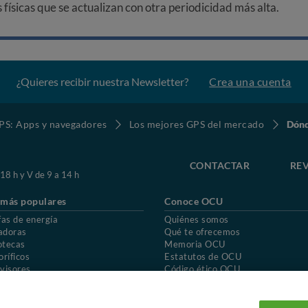
ísicas que se actualizan con otra periodicidad más alta.
¿Quieres recibir nuestra Newsletter?
Crea una cuenta
S: Apps y navegadores
Los mejores GPS del mercado
Dón
CONTACTAR
REV
 18 h y V de 9 a 14 h
 más populares
Conoce OCU
fas de energía
Quiénes somos
adoras
Qué te ofrecemos
otecas
Memoria OCU
oríficos
Estatutos de OCU
visores
Código ético OCU
chones
Preguntas frecuentes
ión de OCU
Política de privacidad
Uso del nombre y de los signos de OCU