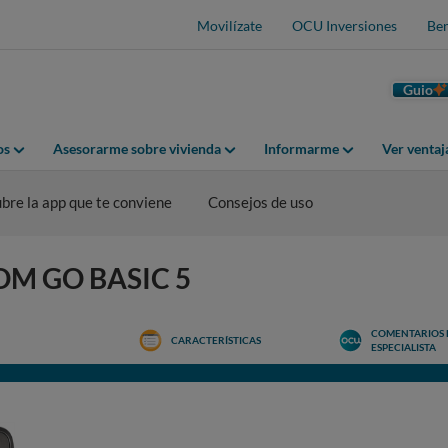
Movilízate
OCU Inversiones
Ben
Guio
os
Asesorarme sobre vivienda
Informarme
Ver venta
bre la app que te conviene
Consejos de uso
OM GO BASIC 5
COMENTARIOS 
CARACTERÍSTICAS
ESPECIALISTA