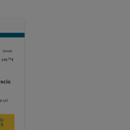
Desde
74
139,
€
recio
a un
CU
ES