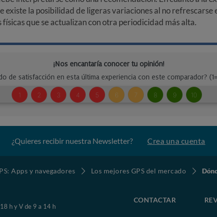
ue existe la posibilidad de ligeras variaciones al no refrescarse
ísicas que se actualizan con otra periodicidad más alta.
¿Quieres recibir nuestra Newsletter?
Crea una cuenta
S: Apps y navegadores
Los mejores GPS del mercado
Dónd
CONTACTAR
REV
 18 h y V de 9 a 14 h