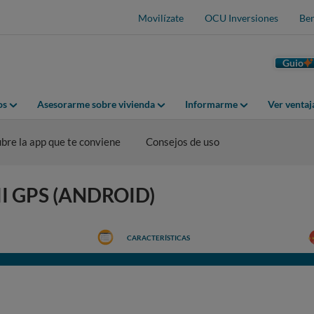
Movilízate
OCU Inversiones
Ben
Guio
os
Asesorarme sobre vivienda
Informarme
Ver venta
bre la app que te conviene
Consejos de uso
I GPS (ANDROID)
CARACTERÍSTICAS