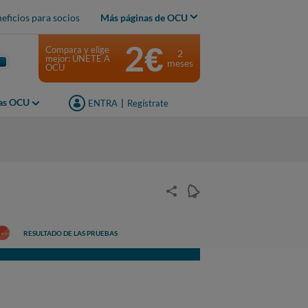
eficios para socios
Más páginas de OCU
2€
Compara y elige
2
mejor: ÚNETE A
meses
OCU
jas OCU
ENTRA
|
Regístrate
RESULTADO DE LAS PRUEBAS