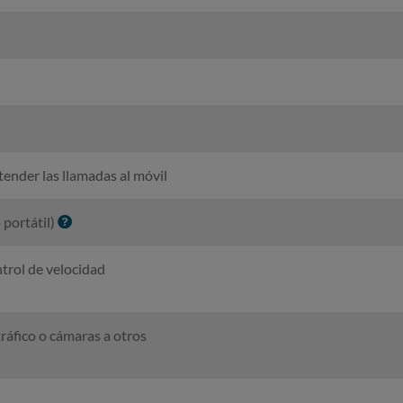
tender las llamadas al móvil
I
 portátil)
n
f
trol de velocidad
o
ráfico o cámaras a otros