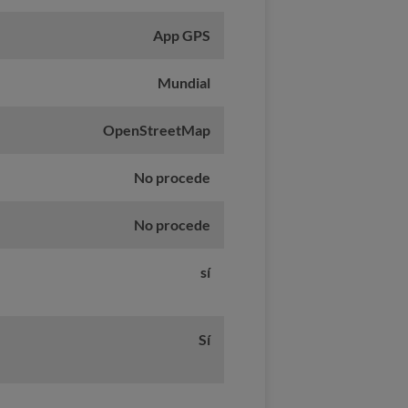
App GPS
Mundial
OpenStreetMap
No procede
No procede
sí
Sí