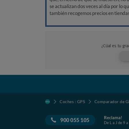
se actualizan dos veces al día por lo q
también recogemos precios en tiendas f
Coches : GPS
Comparador de GP
Reclama!
900 055 105
De L a J de 9 a