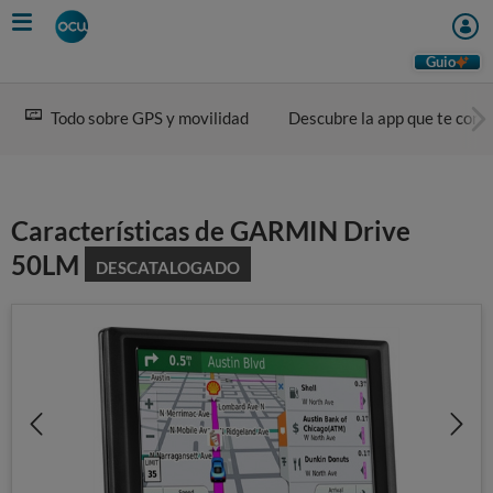
Skip
to
main
Guio
content
Todo sobre GPS y movilidad
Descubre la app que te conv
Características de GARMIN Drive
50LM
DESCATALOGADO