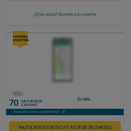
¿Eres socio? Accede a tu cuenta
COMPRA
MAESTRA
OCU
Gratis
70
MUY BUENA
CALIDAD
ANALIZADO EN EL LABORATORIO
HAZTE SOCIO DE OCU Y ACCEDE 2€/2MESES