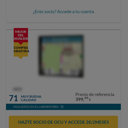
¿Eres socio? Accede a tu cuenta
MEJOR
DEL
ANÁLISIS
COMPRA
MAESTRA
OCU
Precio de referencia
71
MUY BUENA
99
399,
CALIDAD
€
ANALIZADO EN EL LABORATORIO
HAZTE SOCIO DE OCU Y ACCEDE 2€/2MESES