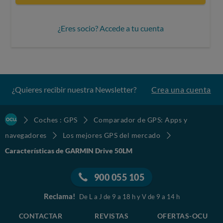
¿Eres socio? Accede a tu cuenta
¿Quieres recibir nuestra Newsletter?
Crea una cuenta
Coches : GPS
Comparador de GPS: Apps y
navegadores
Los mejores GPS del mercado
Características de GARMIN Drive 50LM
900 055 105
Reclama!
De L a J de 9 a 18 h y V de 9 a 14 h
CONTACTAR
REVISTAS
OFERTAS-OCU