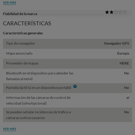
VER MÁS
2
Fiabilidad de la marca
Sta
CARACTERÍSTICAS
Características generales
Tipo de navegador
Navegador GPS
Mapa anunciado
Europa
Proveedor de mapas
HERE
Bluetooth en el dispositivo para atender las
No
llamadas al móvil
Info
Pantalla táctil (si es un dispositivo portátil)
No
Información de las cámaras de control de
sí
velocidad (sí/no/opcional)
Se pueden señalar incidencias de tráfico o
No
cámaras a otros usuarios
VER MÁS