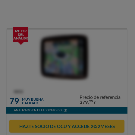
MEJOR
DEL
ANÁLISIS
OCU
Precio de referencia
79
MUY BUENA
95
379,
CALIDAD
€
ANALIZADO EN EL LABORATORIO
HAZTE SOCIO DE OCU Y ACCEDE 2€/2MESES