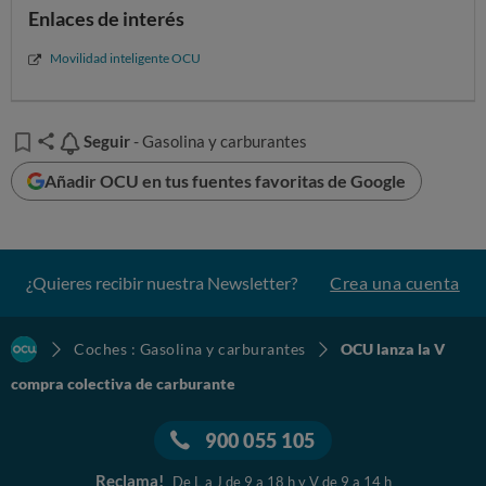
Enlaces de interés
posible ahorro
que obtendrías. Tú decides,
libremente, si te interesa aprovecharla.
Movilidad inteligente OCU
Y todo ello con la garantía de OCU.
Tienes toda la información en:
Seguir
Seguir
- Gasolina y carburantes
Preguntas frecuentes sobre
Añadir OCU en tus fuentes favoritas de Google
Quieropagarmenosgasolina.org
¿Quieres recibir nuestra Newsletter?
Crea una cuenta
Coches : Gasolina y carburantes
OCU lanza la V
compra colectiva de carburante
900 055 105
Reclama!
De L a J de 9 a 18 h y V de 9 a 14 h