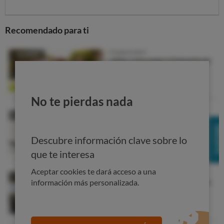
Un ahorro medio en repostajes de 73 €/anuales
A través de estos descuentos, se estima que los
Recomendado para ti
consumidores podrán conseguir un ahorro medio de
73
euros anuales
, aunque el ahorro final dependerá del
consumo de cada usuario. Esta cantidad supone
aproximadamente el
6,7% del consumo medio de
carburante
de los inscritos.
La
participación en la Compra Colectiva es totalmente
No te pierdas nada
gratuita
y no supone ningún coste ni compromiso para
los consumidores, que podrán acceder a los descuentos
correspondientes cuando lo deseen. Los
detalles sobre
Descubre información clave sobre lo
el funcionamiento de los descuentos y los plazos
están
que te interesa
disponibles en:
Aceptar cookies te dará acceso a una
PREGUNTAS FRECUENTES III COMPRA COLECTIVA DE
información más personalizada.
CARBURANTES
Hasta la fecha, más de
18.000 consumidores
se han
apuntado a la
III Compra Colectiva de Carburantes