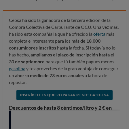
Cepsa ha sido la ganadora de la tercera edición de la
Compra Colectiva de Carburante de OCU. Una vez más,
ha sido esta compañía la que ha ofrecido la
oferta
más
completa e interesante para los
más de 18.000
consumidores inscritos
hasta la fecha. Si todavía no lo
has hecho,
ampliamos el plazo de inscripción hasta el
30 de septiembre
para que tú también pagues menos
gasolina
y te aproveches de la gran ventaja de conseguir
un
ahorro medio de 73 euros anuales
a la hora de
repostar.
INSCRÍBETE EN QUIERO PAGAR MENOS GASOLINA
Descuentos de hasta 8 céntimos/litro y 2 € en
lavado
En esta III edición, los consumidores inscritos se