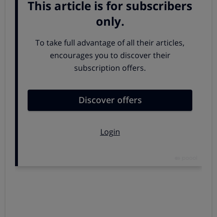
beneficiarán desde hoy mismo de un
descuento de
hasta 8 céntimos por litro
en cualquier tipo de
carburante. El descuento será de
6 céntimos en las
gasolineras de toda la red Cepsa
y de
2 céntimos
adicionales
si el repostaje se realiza en la
estación de
servicio habitual
del consumidor. Además, los inscritos
en la compra podrán obtener un
descuento de 2€ en
lavado de vehículos
. Estos descuentos estarán vigentes
durante un año
.
Los
socios de OCU
, además, recibirán un
descuento
adicional de 2 céntimos si utilizan carburantes
premium
, por lo que podrían obtener un
descuento
máximo de 10 céntimos por litro repostado
. El
descuento será aplicable no sólo en toda la red de
gasolineras de Cepsa España, sino también en las
estaciones Cepsa de Portugal. En total, más de
1.700
gasolineras.