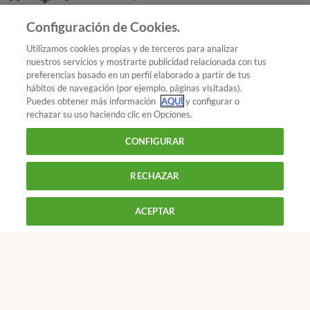
Añadir OCU en tus fuentes favoritas de Google
Configuración de Cookies.
Utilizamos cookies propias y de terceros para analizar
nuestros servicios y mostrarte publicidad relacionada con tus
preferencias basado en un perfil elaborado a partir de tus
¿Quieres recibir nuestra Newsletter?
Crea una cuenta
hábitos de navegación (por ejemplo, páginas visitadas).
Puedes obtener más información
AQUÍ
y configurar o
rechazar su uso haciendo clic en Opciones.
Coches : Gasolina y carburantes
Cepsa repite como
CONFIGURAR
ganador en la III Compra Colectiva de Carburantes
RECHAZAR
900 055 105
Reclama!
ACEPTAR
De L a J de 9 a 18 h y V de 9 a 14 h
CONTACTAR
REVISTAS
OFERTAS-OCU
Únete a nosotros
Los más populares