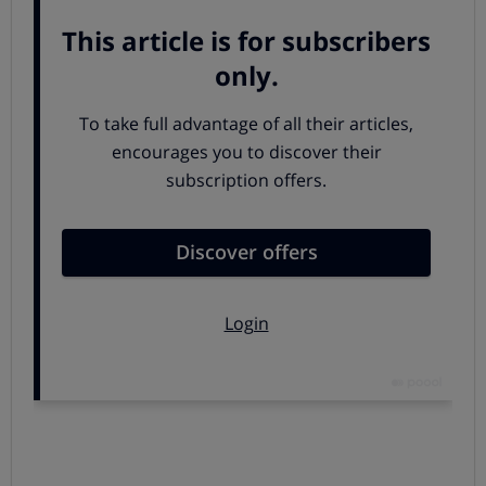
evitar colisiones o atropellos.
Alerta de cambio de carril.
Es un sistema que
alerta al conductor si detecta que el vehículo ha
cambiado de carril sin indicarlo con el intermitente
Frenado automático de emergencia.
Adapta la
frenada de emergencia para tratar de evitar la colisión
o minimizar daños
Caja negra también en el coche
Otra novedad es que
todos los coches que se
matriculen a partir de este 7 de julio deberán contar
con una "caja negra"
, un dispositivo similar al de los
aviones, cuyo cometido será ayudar a esclarecer lo que
ha ocasionado y cómo ha ocurrido un accidente, si
lamentablemente éste llegara a producirse. Esa caja
negra podrá registrar informaciones como la velocidad
del vehículo, el momento exacto de activar el frenado o
los airbags o las condiciones climatológicas, por ejemplo.