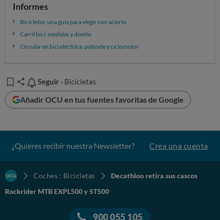
Informes
Bicicletas: una guía para elegir con acierto
Carril bici: medidas y diseño
Circular en bici eléctrica, patinete y ciclomotor
Seguir
Seguir
- Bicicletas
Añadir OCU en tus fuentes favoritas de Google
¿Quieres recibir nuestra Newsletter?
Crea una cuenta
Coches : Bicicletas
Decathlon retira sus cascos
Rockrider MTB EXPL500 y ST500
900 055 105