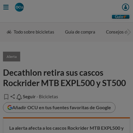
Guio
Todo sobre bicicletas
Guía de compra
Consejos de u
Alerta
Decathlon retira sus cascos
Rockrider MTB EXPL500 y ST500
Seguir
Seguir
- Bicicletas
Añadir OCU en tus fuentes favoritas de Google
La alerta afecta a los cascos
Rockrider MTB EXPL500 y