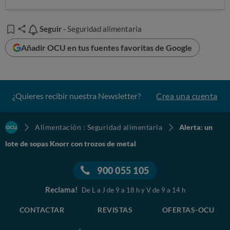
Seguir
Seguir
- Seguridad alimentaria
Añadir OCU en tus fuentes favoritas de Google
¿Quieres recibir nuestra Newsletter?
Crea una cuenta
Alimentación : Seguridad alimentaria
Alerta: un
lote de sopas Knorr con trozos de metal
900 055 105
Reclama!
De L a J de 9 a 18 h y V de 9 a 14 h
CONTACTAR
REVISTAS
OFERTAS-OCU