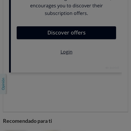
diferentes micotoxinas.
La producción de esas
micotoxinas depende de las condiciones del medio en
los que habitan los mohos que las producen: la humedad
y temperatura ambiental, las precipitaciones y la
presencia de insectos son factores determinantes de la
invasión por mohos toxigénicos y la acumulación de
micotoxinas en los cultivos.
Aunque a nivel global puede no suponer un incremento,
debido a la posible reducción de las superficies
cultivables fruto de las condiciones climáticas extremas,
en el sur de Europa cabe esperar un claro aumento de
la incidencia de aflatoxinas en maíz
, tradicionalmente
ligadas a climas tropicales,
y también un agravamiento
del problema ya existente de fumonisinas en este
mismo cereal.
No todas las micotoxinas están
Recomendado para ti
reguladas