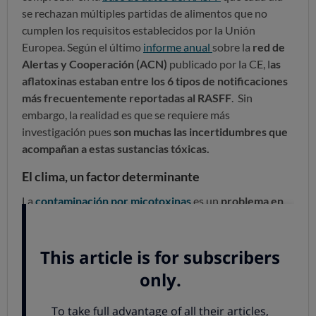
se rechazan múltiples partidas de alimentos que no
cumplen los requisitos establecidos por la Unión
Europea.
Según el último
informe anual
sobre la
red de
Alertas y Cooperación (ACN)
publicado por la CE,
l
as
aflatoxinas estaban entre los 6 tipos de notificaciones
más frecuentemente reportadas al RASFF
. Sin
embargo, la realidad es que se requiere más
investigación pues
son muchas las incertidumbres que
acompañan a estas sustancias tóxicas.
El clima, un factor determinante
La
contaminación por micotoxinas
es un
problema en
cereales y frutos secos
, pero también en
alimentos de
origen animal
, cuando el animal se alimenta con piensos
contaminados.
La
evidencia científica
apunta a que
el cambio en las
condiciones climáticas tendrá como consecuencia la
redistribución geográfica de la incidencia de las