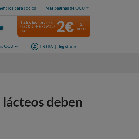
eficios para socios
Más páginas de OCU
2€
Todos los servicios
2
de OCU + REGALO
meses
por
jas OCU
ENTRA
|
Regístrate
s lácteos deben