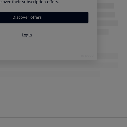
eva normativa?
la
leche de cualquier animal de abasto
(vaca, cabra y oveja),
to que contenga más de 50 % de leche como ingrediente
s, yogures, leches fermentadas…). En ambos casos, se debe
 de transformación
.
serán los
productos amparados bajo una denominación de
 del lugar de procedencia en estos productos es voluntaria, ya
se contempla en el etiquetado.
a tiempo para adaptarse, habrá un periodo de aplicación de 2
l Real Decreto. Esta normativa es únicamente nacional, por lo
s productos lácteos que se elaboran y comercializan en
a a los lácteos que se fabriquen fuera y que se comercialicen
es otro que
compensar la balanza comercial deficitaria de
 ya que importamos 3 veces más productos lácteos de la UE
ndicado el Observatorio del Mercado Lácteo de la Comisión