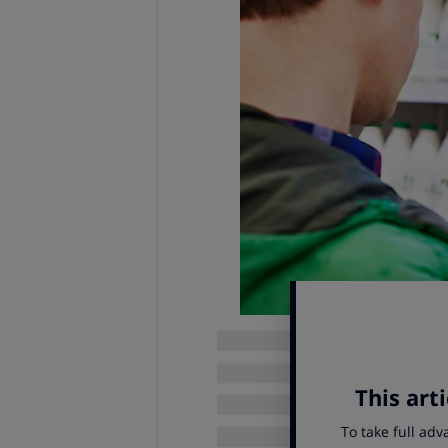
A partir de hoy, 22 de enero de 201
hace unos meses por el Consejo de
productos lácteos deben informar
utilizan como ingrediente para su