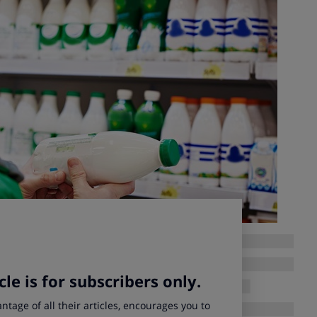
9, entra en vigor el
Real Decreto 1181/2018
aprobado
 Ministros según el cual los fabricantes de
leche y
 a los consumidores acerca del origen de la leche
que
 elaboración.