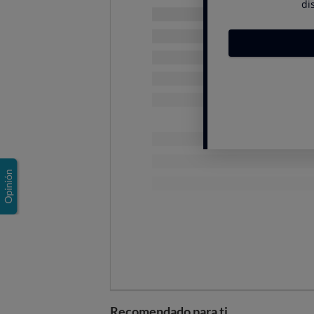
¿En qué consiste esta nu
Esta nueva normativa se aplica a 
así como a
cualquier otro produc
(leche, nata, mantequillas, queso
indicar el
país de ordeño
y el
país
La única
excepción a esta norma
origen
. Ahora bien, la indicación
que se sobreentiende que este ya 
Para que la industria láctea teng
años desde la entrada en vigor de
que
solo afecta a la leche y a lo
España
. En ningún momento, afect
en nuestro país.
El objetivo de esta normativa no 
los productos lácteos en España
,
que los que vendemos, según ha i
Recomendado para ti