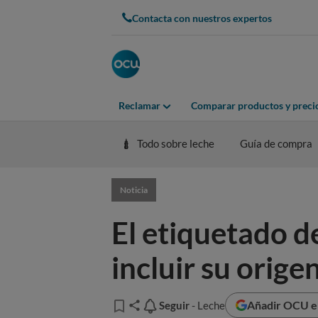
Contacta con nuestros expertos
Reclamar
Comparar productos y preci
Todo sobre leche
Guía de compra
Noticia
El etiquetado d
incluir su orige
Añadir OCU en
Seguir
Seguir
- Leche