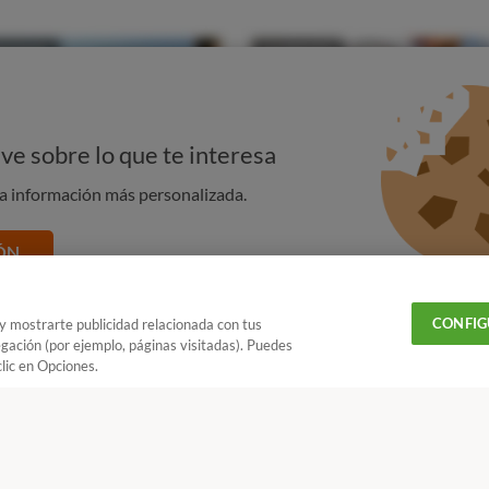
do que los ganaderos lleven varios años reclamando que se
che y de sus derivados.
ve sobre lo que te interesa
na información más personalizada.
ÓN
CONFIG
 y mostrarte publicidad relacionada con tus
egación (por ejemplo, páginas visitadas). Puedes
lic en Opciones.
 tus fuentes favoritas de Google
los alimentos nos importa
¿Quieres recibir nuestra Newsletter?
Crea una cuenta