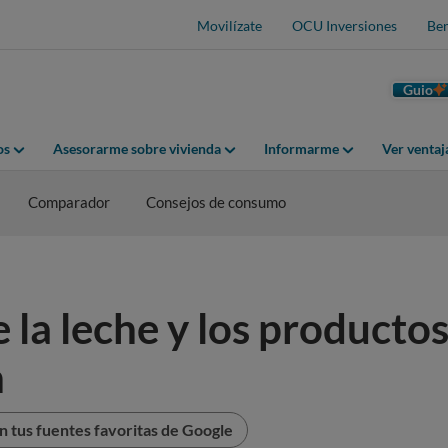
Movilízate
OCU Inversiones
Ben
Guio
os
Asesorarme sobre vivienda
Informarme
Ver venta
Comparador
Consejos de consumo
e la leche y los producto
n
 tus fuentes favoritas de Google