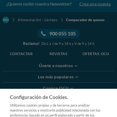
¿Quieres recibir nuestra Newsletter?
Crea una cuenta
Alimentación : Lácteos
Comparador de quesos
900 055 105
Reclama!
De L a J de 9 a 18 h y V de 9 a 14 h
CONTACTAR
REVISTAS
OFERTAS-OCU
Únete a nosotros
Los más populares
Conoce OCU
Configuración de Cookies.
Más Información
Utilizamos cookies propias y de terceros para analizar
nuestros servicios y mostrarte publicidad relacionada con tus
© 2026 OCU
preferencias basado en un perfil elaborado a partir de tus