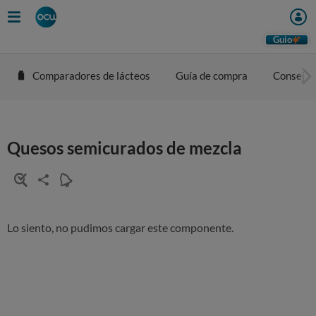
Guio
Comparadores de lácteos
Guía de compra
Consejos
Quesos semicurados de mezcla
Lo siento, no pudimos cargar este componente.