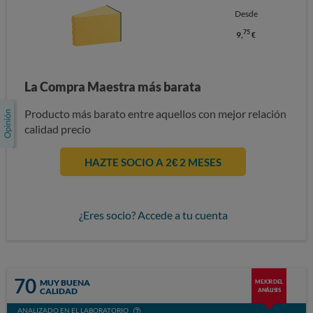
Desde
75
9,
€
La Compra Maestra más barata
Producto más barato entre aquellos con mejor relación
calidad precio
HAZTE SOCIO A 2€ 2 MESES
¿Eres socio? Accede a tu cuenta
70
MUY BUENA
MEJOR DEL
CALIDAD
ANÁLISIS
ANALIZADO EN EL LABORATORIO