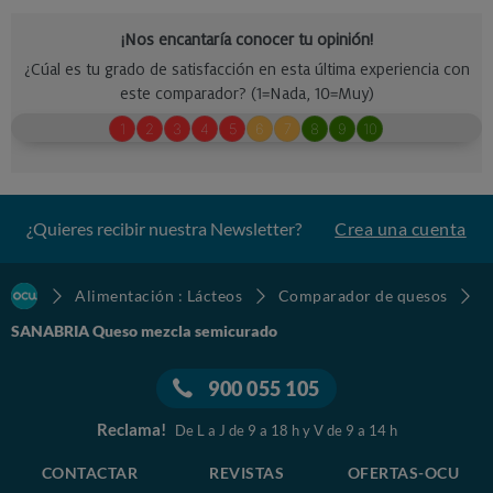
¿Quieres recibir nuestra Newsletter?
Crea una cuenta
Alimentación : Lácteos
Comparador de quesos
SANABRIA Queso mezcla semicurado
900 055 105
Reclama!
De L a J de 9 a 18 h y V de 9 a 14 h
CONTACTAR
REVISTAS
OFERTAS-OCU