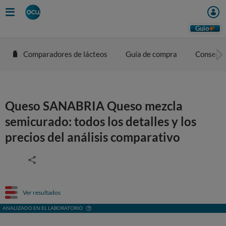
Guio
Comparadores de lácteos
Guía de compra
Consejos
Queso SANABRIA Queso mezcla
semicurado: todos los detalles y los
precios del análisis comparativo
Ver resultados
ANALIZADO EN EL LABORATORIO