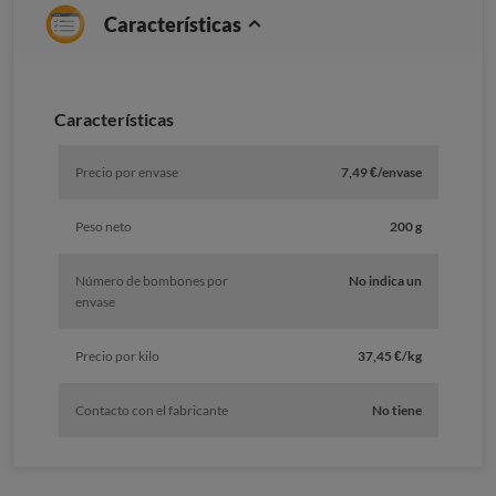
Características
Características
Precio por envase
7,49 €/envase
Peso neto
200 g
Número de bombones por
No indica un
envase
Precio por kilo
37,45 €/kg
Contacto con el fabricante
No tiene