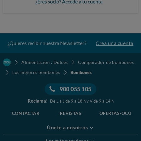
¿Eres socio? Accede a tu cuenta
¿Quieres recibir nuestra Newsletter?
Crea una cuenta
Alimentación : Dulces
Comparador de bombones
Los mejores bombones
Bombones
900 055 105
Reclama!
De L a J de 9 a 18 h y V de 9 a 14 h
CONTACTAR
REVISTAS
OFERTAS-OCU
Únete a nosotros
Los más populares