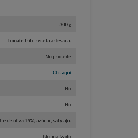
300 g
Tomate frito receta artesana.
No procede
Clic aquí
No
No
te de oliva 15%, azúcar, sal y ajo.
No analizado