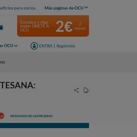
eficios para socios
Más páginas de OCU
2€
Compara y elige
2
mejor: ÚNETE A
meses
OCU
jas OCU
ENTRA
|
Regístrate
umo
TESANA:
RESULTADO DE LAS PRUEBAS