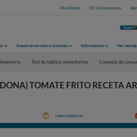
Movilízate
OCU Inversiones
Ben
Guio
os
Asesorarme sobre vivienda
Informarme
Ver venta
limentaria
Test de hábitos alimentarios
Consejos de cons
ONA) TOMATE FRITO RECETA AR
CARACTERÍSTICAS