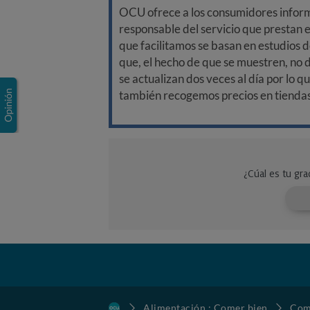
OCU ofrece a los consumidores informa
responsable del servicio que prestan e
que facilitamos se basan en estudios d
que, el hecho de que se muestren, no 
se actualizan dos veces al día por lo q
también recogemos precios en tiendas f
Alimentación : Comer bien
Com