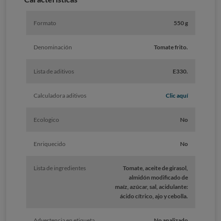
Formato
550 g
Denominación
Tomate frito.
Lista de aditivos
E330.
Calculadora aditivos
Clic aquí
Ecologico
No
Enriquecido
No
Lista de ingredientes
Tomate, aceite de girasol,
almidón modificado de
maíz, azúcar, sal, acidulante:
ácido cítrico, ajo y cebolla.
Advertencia en etiqueta
No analizado