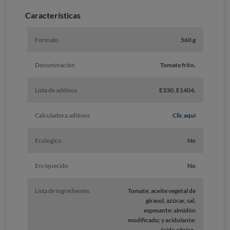
Características
Formato
560 g
Denominación
Tomate frito.
Lista de aditivos
E330, E1404.
Calculadora aditivos
Clic aquí
Ecologico
No
Enriquecido
No
Lista de ingredientes
Tomate, aceite vegetal de
girasol, azúcar, sal,
espesante: almidón
modificado; y acidulante:
ácido cítrico.