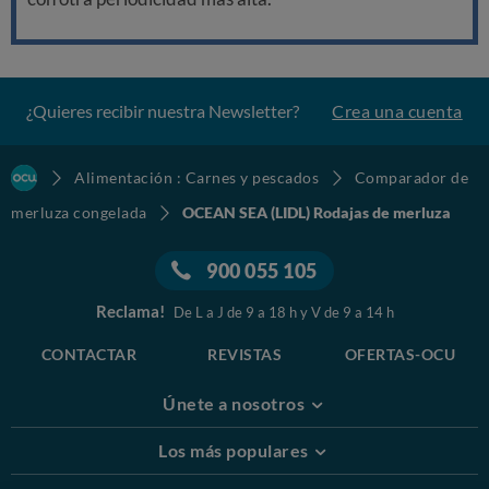
¿Quieres recibir nuestra Newsletter?
Crea una cuenta
Alimentación : Carnes y pescados
Comparador de
merluza congelada
OCEAN SEA (LIDL) Rodajas de merluza
900 055 105
Reclama!
De L a J de 9 a 18 h y V de 9 a 14 h
CONTACTAR
REVISTAS
OFERTAS-OCU
Únete a nosotros
Los más populares