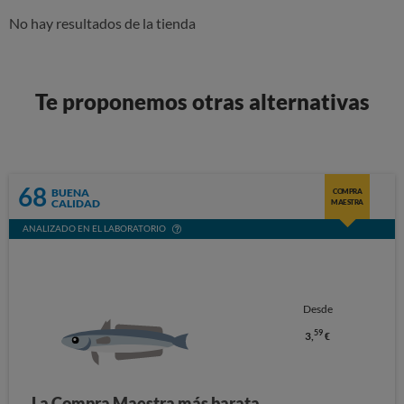
No hay resultados de la tienda
Te proponemos otras alternativas
68
BUENA
COMPRA
CALIDAD
MAESTRA
ANALIZADO EN EL LABORATORIO
Desde
59
3,
€
La Compra Maestra más barata