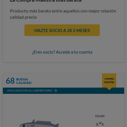
Producto más barato entre aquellos con mejor relación
calidad precio
HAZTE SOCIO A 2€ 2 MESES
¿Eres socio? Accede a tu cuenta
68
BUENA
COMPRA
CALIDAD
MAESTRA
ANALIZADO EN EL LABORATORIO
Desde
59
3,
€