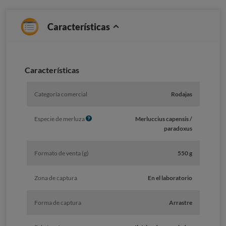
Características
Caracterí­sticas
Categoría comercial
Rodajas
I
Especie de merluza
Merluccius capensis /
n
paradoxus
f
o
Formato de venta (g)
550 g
Zona de captura
En el laboratorio
Forma de captura
Arrastre