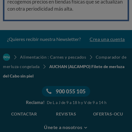
recogemos precios en tiendas físicas que se actualizan
con otra periodicidad más alta.
¿Quieres recibir nuestra Newsletter?
Crea una cuenta
Alimentación : Carnes y pescados
Comparador de
merluza congelada
AUCHAN (ALCAMPO) Filete de merluza
del Cabo sin piel
900 055 105
Reclama!
De L a J de 9 a 18 h y V de 9 a 14 h
CONTACTAR
REVISTAS
OFERTAS-OCU
Únete a nosotros