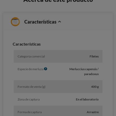
Características
Caracterí­sticas
Categoría comercial
Filetes
I
Especie de merluza
Merluccius capensis /
n
paradoxus
f
o
Formato de venta (g)
400 g
Zona de captura
En el laboratorio
Forma de captura
Arrastre