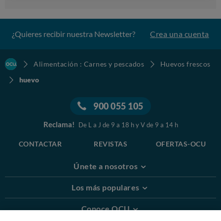
¿Quieres recibir nuestra Newsletter?
Crea una cuenta
Alimentación : Carnes y pescados
Huevos frescos
huevo
900 055 105
Reclama!
De L a J de 9 a 18 h y V de 9 a 14 h
CONTACTAR
REVISTAS
OFERTAS-OCU
Únete a nosotros
Los más populares
Conoce OCU