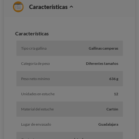
Características
Caracterí­sticas
Tipo cría gallina
Gallinas camperas
Categoría de peso
Diferentes tamaños
Peso neto mínimo
636 g
Unidades en estuche
12
Material del estuche
Cartón
Lugar de envasado
Guadalajara