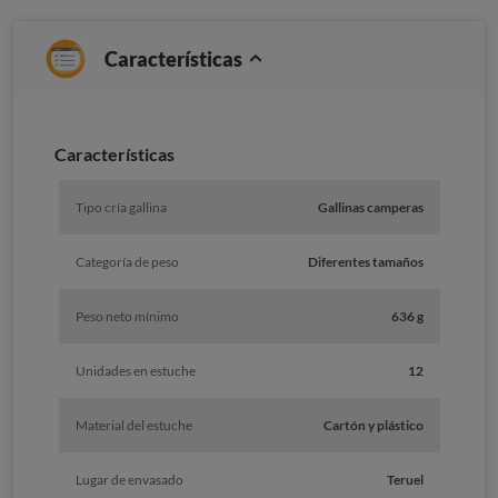
Características
Caracterí­sticas
Tipo cría gallina
Gallinas camperas
Categoría de peso
Diferentes tamaños
Peso neto mínimo
636 g
Unidades en estuche
12
Material del estuche
Cartón y plástico
Lugar de envasado
Teruel