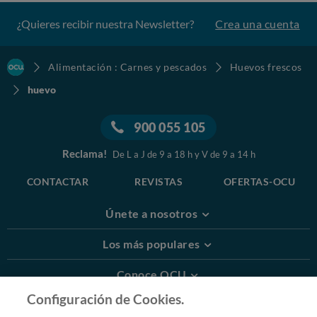
¿Quieres recibir nuestra Newsletter?
Crea una cuenta
Alimentación : Carnes y pescados
Huevos frescos
huevo
900 055 105
Reclama!
De L a J de 9 a 18 h y V de 9 a 14 h
CONTACTAR
REVISTAS
OFERTAS-OCU
Únete a nosotros
Los más populares
Conoce OCU
Configuración de Cookies.
Más Información