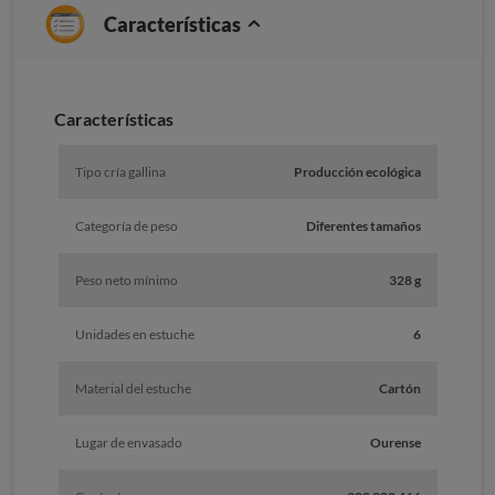
Características
Caracterí­sticas
Tipo cría gallina
Producción ecológica
Categoría de peso
Diferentes tamaños
Peso neto mínimo
328 g
Unidades en estuche
6
Material del estuche
Cartón
Lugar de envasado
Ourense