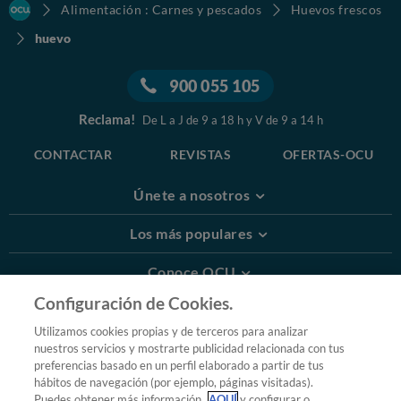
Alimentación : Carnes y pescados
Huevos frescos
huevo
900 055 105
Reclama!
De L a J de 9 a 18 h y V de 9 a 14 h
CONTACTAR
REVISTAS
OFERTAS-OCU
Únete a nosotros
Los más populares
Conoce OCU
Configuración de Cookies.
Más Información
Utilizamos cookies propias y de terceros para analizar
nuestros servicios y mostrarte publicidad relacionada con tus
© 2026 OCU
preferencias basado en un perfil elaborado a partir de tus
Condiciones generales de contratación de OCU
hábitos de navegación (por ejemplo, páginas visitadas).
Política de privacidad
Puedes obtener más información
AQUÍ
y configurar o