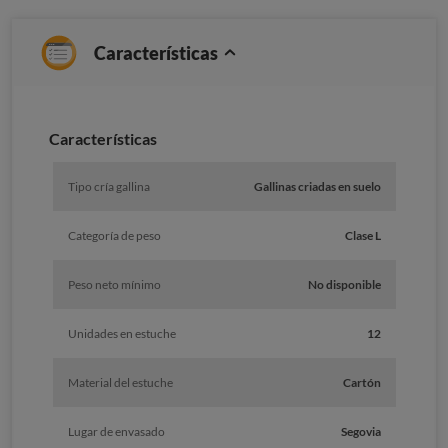
Características
Caracterí­sticas
Tipo cría gallina
Gallinas criadas en suelo
Categoría de peso
Clase L
Peso neto mínimo
No disponible
Unidades en estuche
12
Material del estuche
Cartón
Lugar de envasado
Segovia