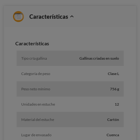
Características
Caracterí­sticas
Tipo cría gallina
Gallinas criadas en suelo
Categoría de peso
Clase L
Peso neto mínimo
756 g
Unidades en estuche
12
Material del estuche
Cartón
Lugar de envasado
Cuenca