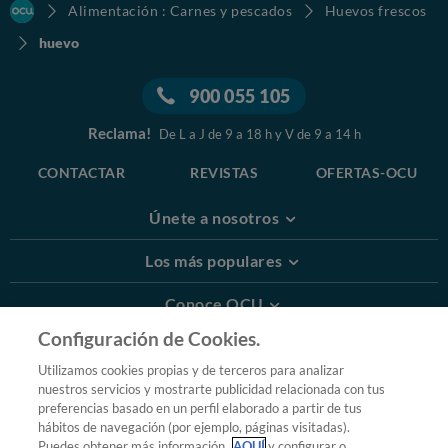
Alimentación : Carnes y pescados
Huevos frescos
huevo
900 055 105
Reclama!
De L a J de 9 a 18 h y V de 9 a 14 h
CONTACTAR
REVISTAS
OFERTAS-OCU
Únete a nosotros
Los más populares
Conoce OCU
Configuración de Cookies.
Más Información
Utilizamos cookies propias y de terceros para analizar
nuestros servicios y mostrarte publicidad relacionada con tus
© 2026 OCU
preferencias basado en un perfil elaborado a partir de tus
Condiciones generales de contratación de OCU
hábitos de navegación (por ejemplo, páginas visitadas).
Política de privacidad
Puedes obtener más información
AQUÍ
y configurar o